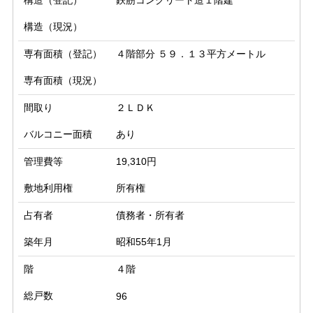
構造（登記）
鉄筋コンクリート造１階建
構造（現況）
専有面積（登記）
４階部分 ５９．１３平方メートル
専有面積（現況）
間取り
２ＬＤＫ
バルコニー面積
あり
管理費等
19,310円
敷地利用権
所有権
占有者
債務者・所有者
築年月
昭和55年1月
階
４階
総戸数
96