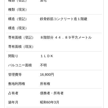
種類（登記）
居宅
種類（現況）
構造（登記）
鉄骨鉄筋コンクリート造１階建
構造（現況）
専有面積（登記）
８階部分 ４４．８９平方メートル
専有面積（現況）
間取り
１ＬＤＫ
バルコニー面積
不明
管理費等
16,800円
敷地利用権
所有権
占有者
債務者・所有者
築年月
昭和60年3月