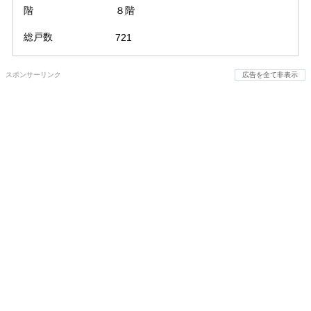
階
８階
総戸数
721
スポンサーリンク
広告を全て非表示