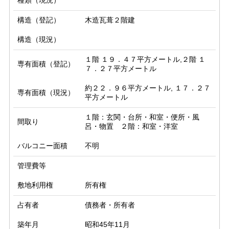
種類（現況）
構造（登記）
木造瓦葺２階建
構造（現況）
１階 １９．４７平方メートル,２階 １
専有面積（登記）
７．２７平方メートル
約２２．９６平方メートル, １７．２７
専有面積（現況）
平方メートル
１階：玄関・台所・和室・便所・風
間取り
呂・物置 ２階：和室・洋室
バルコニー面積
不明
管理費等
敷地利用権
所有権
占有者
債務者・所有者
築年月
昭和45年11月