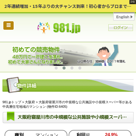
2年連続増加・15年ぶりの大チャンス到来！初心者からプロまで網羅する「競売不動産・超実践投資セミナー」♦神奈川県 横浜 in 神奈川
☰
981.jpトップ
>
大阪府
> 大阪府寝屋川市の中規模な公共施設や小規模スーパー等がある
中高層住宅地域のマンション (物件ID:6405)
大阪府寝屋川市の中規模な公共施設や小規模スーパー等がある中高層住宅地域のマンション
24.9%
種別
マンション
利回り