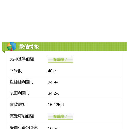
数値情報
売却基準価額
平米数
40㎡
単純純利回り
24.9%
表面利回り
34.2%
賃貸需要
16 / 25pt
買受可能価額
耐用年数消化率
168%