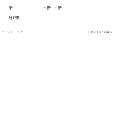
階
１階 ２階
総戸数
スポンサーリンク
広告を全て非表示