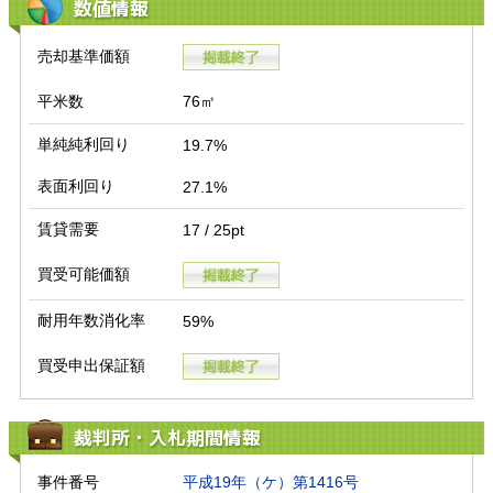
数値情報
売却基準価額
平米数
76㎡
単純純利回り
19.7%
表面利回り
27.1%
賃貸需要
17 / 25pt
買受可能価額
耐用年数消化率
59%
買受申出保証額
裁判所・入札期間情報
事件番号
平成19年（ケ）第1416号