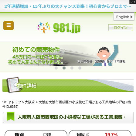
2年連続増加・15年ぶりの大チャンス到来！初心者からプロまで網羅する「競売不動産・超実践投資セミナー」♦神奈川県 横浜 in 神奈川
☰
981.jpトップ
>
大阪府
> 大阪府大阪市西成区の小規模な工場がある工業地域の戸建 (物
件ID:6369)
大阪府大阪市西成区の小規模な工場がある工業地域の戸建
19.7%
種別
戸建
利回り