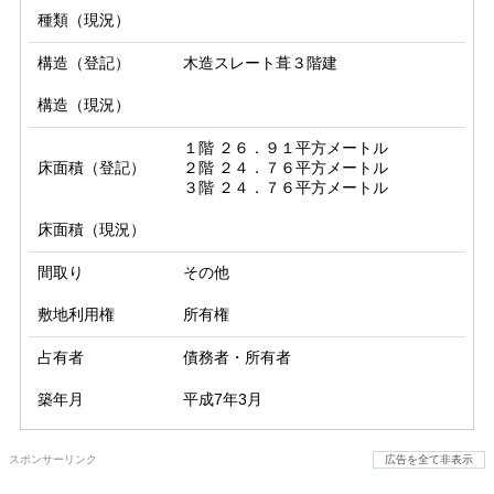
種類（現況）
構造（登記）
木造スレート葺３階建
構造（現況）
１階 ２６．９１平方メートル

床面積（登記）
２階 ２４．７６平方メートル

３階 ２４．７６平方メートル
床面積（現況）
間取り
その他
敷地利用権
所有権
占有者
債務者・所有者
築年月
平成7年3月
スポンサーリンク
広告を全て非表示