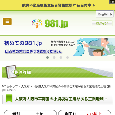
競売不動産取扱主任者資格試験 申込受付中
☰
981.jpトップ
>
大阪府
> 大阪府大阪市平野区の小規模な工場がある工業地域の土地 (物
件ID:6367)
大阪府大阪市平野区の小規模な工場がある工業地域の土地
種別
土地
利回り
70%以上