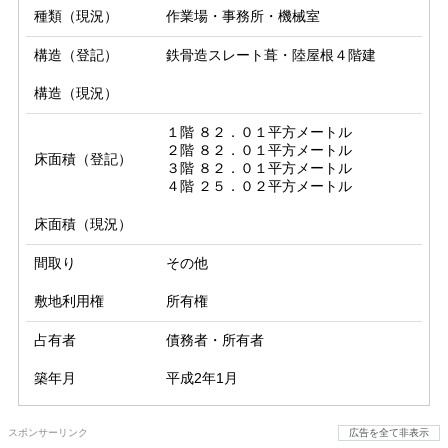
種類（現況）
作業場・事務所・機械室
構造（登記）
鉄骨造スレート葺・陸屋根４階建
構造（現況）
１階 ８２．０１平方メートル

２階 ８２．０１平方メートル

床面積（登記）
３階 ８２．０１平方メートル

４階 ２５．０２平方メートル
床面積（現況）
間取り
その他
敷地利用権
所有権
占有者
債務者・所有者
築年月
平成2年1月
スポンサーリンク
広告を全て非表示