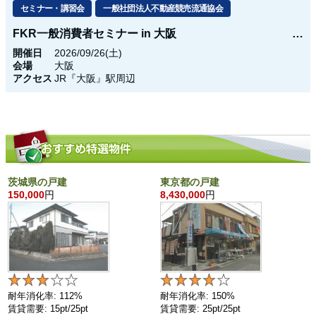
セミナー・講習会
一般社団法人不動産競売流通協会
FKR一般消費者セミナー in 大阪
開催日
2026/09/26(土)
会場
大阪
アクセス
JR『大阪』駅周辺
茨城県の戸建
東京都の戸建
150,000
円
8,430,000
円
耐年消化率: 112%
耐年消化率: 150%
賃貸需要: 15pt/25pt
賃貸需要: 25pt/25pt