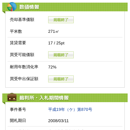
数値情報
売却基準価額
平米数
271㎡
賃貸需要
17 / 25pt
買受可能価額
耐用年数消化率
72%
買受申出保証額
裁判所・入札期間情報
事件番号
平成19年（ケ）第870号
開札期日
2008/03/11