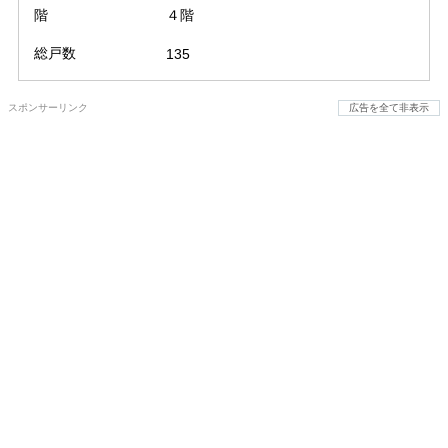
階
４階
総戸数
135
スポンサーリンク
広告を全て非表示