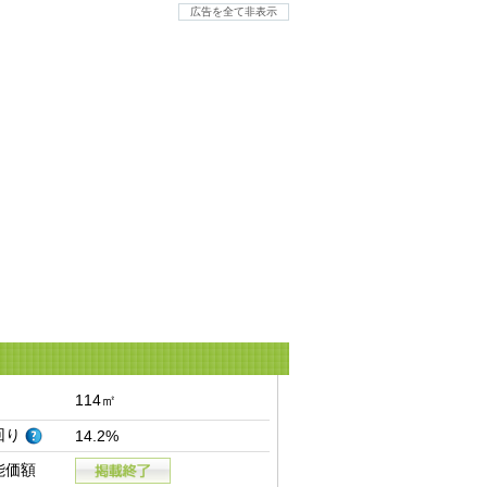
広告を全て非表示
114㎡
回り
14.2%
能価額