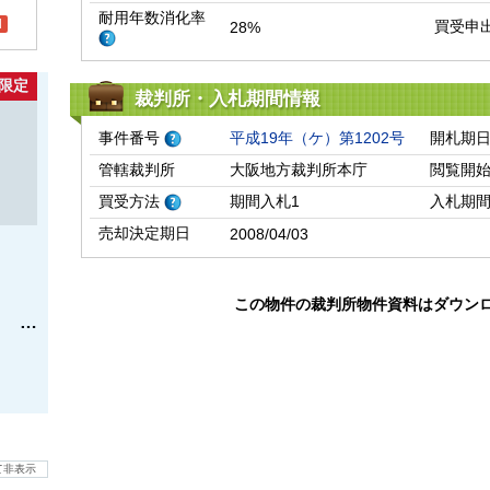
耐用年数消化率
l
買受申
28%
限定
裁判所・入札期間情報
事件番号
平成19年（ケ）第1202号
開札期
管轄裁判所
大阪地方裁判所本庁
閲覧開
買受方法
期間入札1
入札期
売却決定期日
2008/04/03
この物件の裁判所物件資料はダウン
て非表示