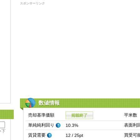
スポンサーリンク
数値情報
売却基準価額
平米数
単純純利回り
表面利
10.3%
い下
賃貸需要
買受可
12 / 25pt