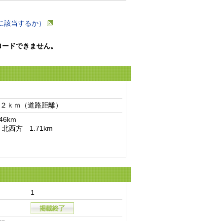
に該当するか）
ロードできません。
２ｋｍ（道路距離）　
km

m
1