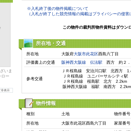
※入札終了後の物件掲載について
（入札が終了した競売情報の掲載はプライバシーの侵害
この物件の裁判所物件資料はダウン
所在地・交通
所在地
大阪府
大阪市此花区
酉島六丁目
評価書上の交通
阪神西大阪線
伝法駅
　西方　約２．
ざいま
ＪＲ桜島線　安治川口駅　北西方　1.46
ンロー
 ＪＲ桜島線　ユニバーサルシティ駅　北西方　1.71km

参考交通
 ＪＲ桜島線　桜島駅　北方　2.2km

 阪神西大阪線　福駅　南西方　2.2k
て非表示
物件情報
種別
土地
物件番号
所在地
大阪市此花区酉島六丁目
家屋番号