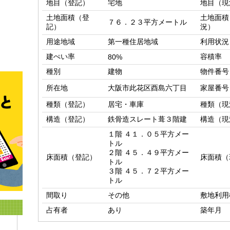
地目（登記）
宅地
地目（現
土地面積（登
土地面積
７６．２３平方メートル
記）
況）
用途地域
第一種住居地域
利用状況
建ぺい率
容積率
80%
種別
建物
物件番号
所在地
大阪市此花区酉島六丁目
家屋番号
種類（登記）
居宅・車庫
種類（現
構造（登記）
鉄骨造スレート葺３階建
構造（現
１階 ４１．０５平方メー
トル

２階 ４５．４９平方メー
床面積（登記）
床面積（
トル

３階 ４５．７２平方メー
トル
間取り
その他
敷地利用
占有者
あり
築年月