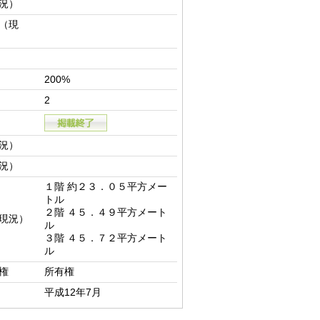
況）
（現
200%
2
況）
況）
１階 約２３．０５平方メー
トル

２階 ４５．４９平方メート
現況）
ル

３階 ４５．７２平方メート
ル
権
所有権
平成12年7月