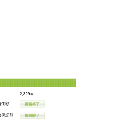
2,329㎡
能価額
出保証額