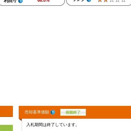
66.0%
利回り
売却基準価額
入札期間は終了しています。