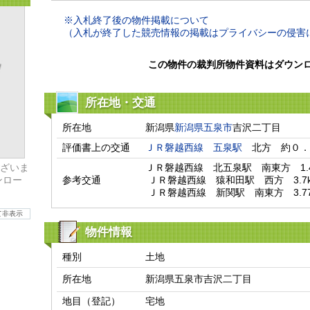
※入札終了後の物件掲載について
（入札が終了した競売情報の掲載はプライバシーの侵害
この物件の裁判所物件資料はダウン
所在地・交通
所在地
新潟県
新潟県
五泉市
吉沢二丁目
評価書上の交通
ＪＲ磐越西線
五泉駅
　北方　約０．
ざいま
ＪＲ磐越西線　北五泉駅　南東方　1.44
ンロー
参考交通
 ＪＲ磐越西線　猿和田駅　西方　3.7km

 ＪＲ磐越西線　新関駅　南東方　3.77
て非表示
物件情報
種別
土地
所在地
新潟県五泉市吉沢二丁目
地目（登記）
宅地