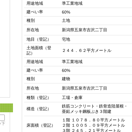
用途地域
準工業地域
建ぺい率
60%
種別
土地
所在地
新潟県五泉市吉沢二丁目
地目（登記）
宅地
土地面積（登
２４４．６２平方メートル
記）
用途地域
準工業地域
建ぺい率
60%
種別
建物
所在地
新潟県五泉市吉沢二丁目
種類（登記）
工場・倉庫
鉄筋コンクリート・鉄骨造陸屋根・
構造（登記）
亜鉛メッキ鋼板ぶき３階建
１階 １０７８．８０平方メートル

い下
床面積（登記）
２階 １００５．０９平方メートル

３階 ２４５．２１平方メートル