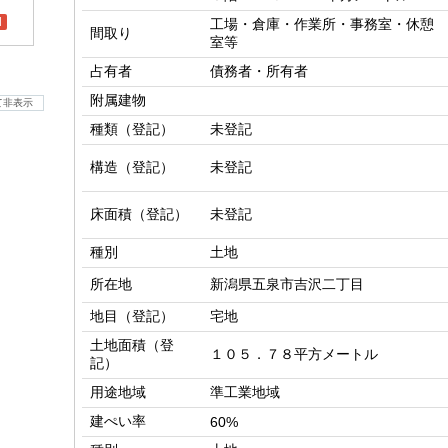
l
工場・倉庫・作業所・事務室・休憩
間取り
室等
占有者
債務者・所有者
附属建物
て非表示
種類（登記）
未登記
構造（登記）
未登記
床面積（登記）
未登記
種別
土地
所在地
新潟県五泉市吉沢二丁目
地目（登記）
宅地
土地面積（登
１０５．７８平方メートル
記）
用途地域
準工業地域
建ぺい率
60%