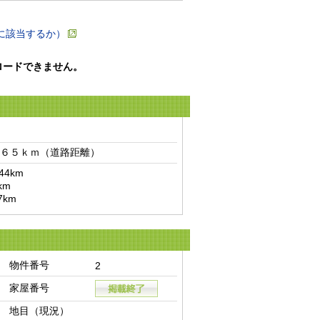
に該当するか）
ロードできません。
６５ｋｍ（道路距離）　
km

km
物件番号
2
家屋番号
地目（現況）