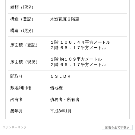
種類（現況）
構造（登記）
木造瓦葺２階建
構造（現況）
１階 １０６．４４平方メートル

床面積（登記）
２階 ６６．１７平方メートル
１階 約１０９平方メートル

床面積（現況）
２階 ６６．１７平方メートル
間取り
５ＳＬＤＫ
敷地利用権
借地権
占有者
債務者・所有者
築年月
平成8年1月
スポンサーリンク
広告を全て非表示