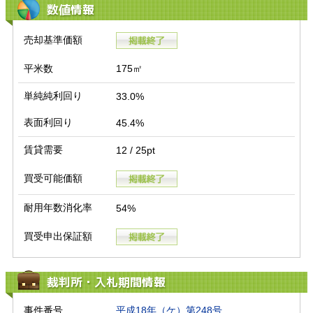
数値情報
売却基準価額
平米数
175㎡
単純純利回り
33.0%
表面利回り
45.4%
賃貸需要
12 / 25pt
買受可能価額
耐用年数消化率
54%
買受申出保証額
裁判所・入札期間情報
事件番号
平成18年（ケ）第248号