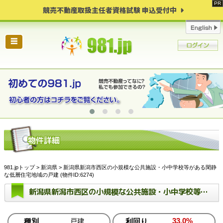
競売不動産取扱主任者資格試験 申込受付中
☰
981.jpトップ
>
新潟県
> 新潟県新潟市西区の小規模な公共施設・小中学校等がある閑静
な低層住宅地域の戸建 (物件ID:6274)
新潟県新潟市西区の小規模な公共施設・小中学校等がある閑静な低層住宅地域の戸建
33.0%
種別
戸建
利回り