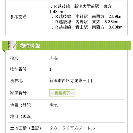
ＪＲ越後線　新潟大学前駅　東方　
1.48km

 ＪＲ越後線　小針駅　南西方　2.59km

参考交通
 ＪＲ越後線　内野駅　東方　3.38km

 ＪＲ越後線　青山駅　南西方　3.89km
物件情報
種別
土地
物件番号
1
所在地
新潟市西区寺尾東三丁目
家屋番号
地目（登記）
宅地
地目（現況）
土地面積（登記）
２８．５６平方メートル