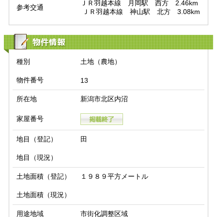
ＪＲ羽越本線　月岡駅　西方　2.46km

参考交通
 ＪＲ羽越本線　神山駅　北方　3.08km
物件情報
種別
土地（農地）
物件番号
13
所在地
新潟市北区内沼
家屋番号
地目（登記）
田
地目（現況）
土地面積（登記）
１９８９平方メートル
土地面積（現況）
用途地域
市街化調整区域