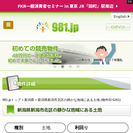
FKR一般消費者セミナー in 東京 JR『田町』駅周辺
☰
981.jpトップ
>
新潟県
> 新潟県新潟市北区の静かな地域にある土地 (物件ID:6261)
新潟県新潟市北区の静かな地域にある土地
種別
土地
利回り