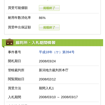
買受可能価額
耐用年数消化率
86%
買受申出保証額
裁判所・入札期間情報
事件番号
平成18年（ケ）第394号
開札期日
2008/03/24
管轄裁判所
新潟地方裁判所本庁
閲覧開始日
2008/02/12
買受方法
期間入札1
入札期間
2008/03/10 ～ 2008/03/17