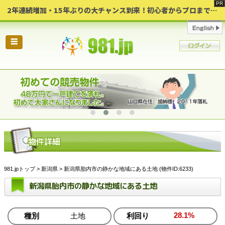
2年連続増加・15年ぶりの大チャンス到来！初心者からプロまで網羅する「競売不動産・超実践投資セミナー」♦神奈川県 横浜 in 神奈川
☰
981.jpトップ
>
新潟県
> 新潟県胎内市の静かな地域にある土地 (物件ID:6233)
新潟県胎内市の静かな地域にある土地
28.1%
種別
土地
利回り