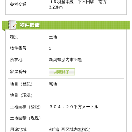
ＪＲ羽越本線　平木田駅　南方　
参考交通
3.23km
物件情報
種別
土地
物件番号
1
所在地
新潟県胎内市羽黒
家屋番号
地目（登記）
宅地
地目（現況）
土地面積（登記）
３０４．２０平方メートル
土地面積（現況）
用途地域
都市計画区域内無指定