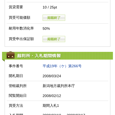
賃貸需要
10 / 25pt
買受可能価額
耐用年数消化率
50%
買受申出保証額
裁判所・入札期間情報
事件番号
平成19年（ケ）第266号
開札期日
2008/03/24
管轄裁判所
新潟地方裁判所本庁
閲覧開始日
2008/02/12
買受方法
期間入札1