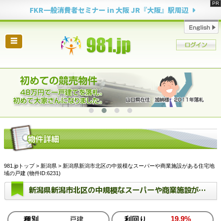
FKR一般消費者セミナー in 大阪 JR『大阪』駅周辺
☰
981.jpトップ
>
新潟県
> 新潟県新潟市北区の中規模なスーパーや商業施設がある住宅地
域の戸建 (物件ID:6231)
新潟県新潟市北区の中規模なスーパーや商業施設がある住宅地域の戸建
19.9%
種別
戸建
利回り