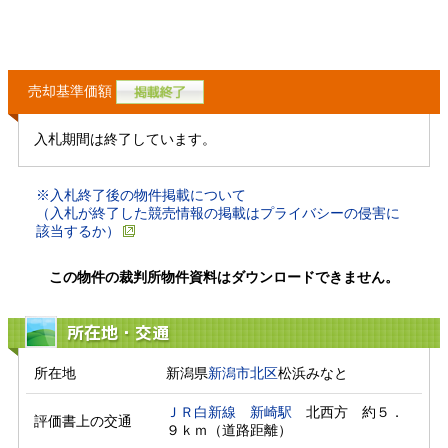
売却基準価額
入札期間は終了しています。
※入札終了後の物件掲載について
（入札が終了した競売情報の掲載はプライバシーの侵害に
該当するか）
この物件の裁判所物件資料はダウンロードできません。
所在地・交通
所在地
新潟県
新潟市北区
松浜みなと
ＪＲ白新線
新崎駅
　北西方　約５．
評価書上の交通
９ｋｍ（道路距離）　