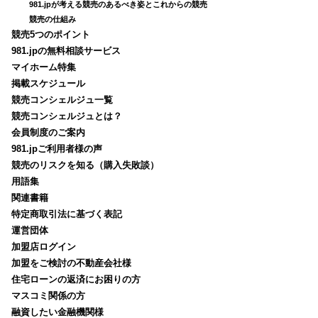
981.jpが考える競売のあるべき姿とこれからの競売
競売の仕組み
競売5つのポイント
981.jpの無料相談サービス
マイホーム特集
掲載スケジュール
競売コンシェルジュ一覧
競売コンシェルジュとは？
会員制度のご案内
981.jpご利用者様の声
競売のリスクを知る（購入失敗談）
用語集
関連書籍
特定商取引法に基づく表記
運営団体
加盟店ログイン
加盟をご検討の不動産会社様
住宅ローンの返済にお困りの方
マスコミ関係の方
融資したい金融機関様