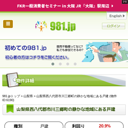
FKR一般消費者セミナー in 大阪 JR『大阪』駅周辺
☰
981.jpトップ
>
山梨県
> 山梨県西八代郡市川三郷町の静かな地域にある戸建 (物件
ID:6190)
山梨県西八代郡市川三郷町の静かな地域にある戸建
20.9%
種別
戸建
利回り