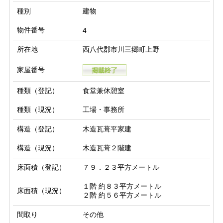
種別
建物
物件番号
4
所在地
西八代郡市川三郷町上野
家屋番号
種類（登記）
食堂兼休憩室
種類（現況）
工場・事務所
構造（登記）
木造瓦葺平家建
構造（現況）
木造瓦葺２階建
床面積（登記）
７９．２３平方メートル
１階 約８３平方メートル

床面積（現況）
２階 約５６平方メートル
間取り
その他