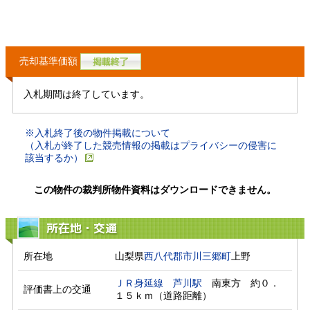
売却基準価額
入札期間は終了しています。
※入札終了後の物件掲載について
（入札が終了した競売情報の掲載はプライバシーの侵害に
該当するか）
この物件の裁判所物件資料はダウンロードできません。
所在地・交通
所在地
山梨県
西八代郡市川三郷町
上野
ＪＲ身延線
芦川駅
　南東方　約０．
評価書上の交通
１５ｋｍ（道路距離）　