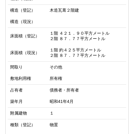
構造（登記）
木造瓦葺２階建
構造（現況）
１階 ４２１．９０平方メートル

床面積（登記）
２階 ８７．７７平方メートル
１階 約４２５平方メートル

床面積（現況）
２階 ８７．７７平方メートル
間取り
その他
敷地利用権
所有権
占有者
債務者・所有者
築年月
昭和41年4月
附属建物
１
種類（登記）
物置