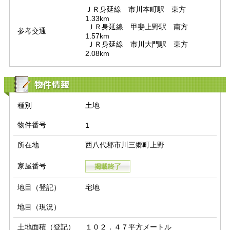
ＪＲ身延線　市川本町駅　東方　
1.33km

 ＪＲ身延線　甲斐上野駅　南方　
参考交通
1.57km

 ＪＲ身延線　市川大門駅　東方　
2.08km
物件情報
種別
土地
物件番号
1
所在地
西八代郡市川三郷町上野
家屋番号
地目（登記）
宅地
地目（現況）
土地面積（登記）
１０２．４７平方メートル