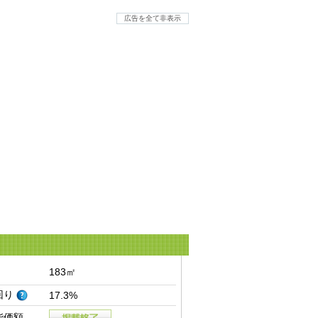
広告を全て非表示
183㎡
回り
17.3%
能価額