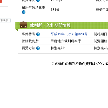
7 / 25pt
l
耐用年数消化率
買受申
131%
て非表示
裁判所・入札期間情報
事件番号
平成19年（ケ）第323号
開札期日
管轄裁判所
甲府地方裁判所本庁
閲覧開始
買受方法
特別売却1
特別売却
この物件の裁判所物件資料はダウン