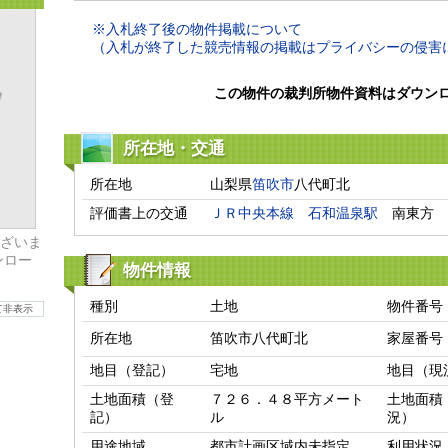
※入札終了後の物件掲載について
（入札が終了した競売情報の掲載はプライバシーの侵害
この物件の裁判所物件資料はダウン
所在地・交通
所在地
山梨県
笛吹市
八代町北
評価書上の交通
ＪＲ中央本線
石和温泉駅
　南東方　
ざいま
ンロー
物件情報
種別
土地
物件番号
て非表示
所在地
笛吹市八代町北
家屋番号
地目（登記）
宅地
地目（現
土地面積（登
７２６．４８平方メート
土地面積
記）
ル
況）
用途地域
都市計画区域内未指定
利用状況