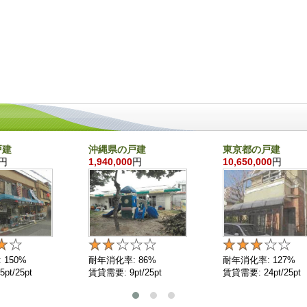
戸建
沖縄県の戸建
東京都の戸建
円
1,940,000
円
10,650,000
円
 150%
耐年消化率: 86%
耐年消化率: 127%
pt/25pt
賃貸需要: 9pt/25pt
賃貸需要: 24pt/25pt