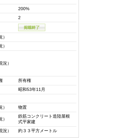
200%
2
況）
況）
現況）
権
所有権
昭和53年11月
況）
物置
鉄筋コンクリート造陸屋根
況）
式平家建
現況）
約３３平方メートル