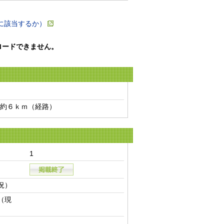
に該当するか）
ロードできません。
約６ｋｍ（経路）　
1
況）
（現