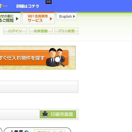
2年連続増加・15年ぶりの大チャンス到来！初心者からプロまで網羅する「競売不動産・超実践投資セミナー」♦神奈川県 横浜 in 神奈川
詳細はコチラ