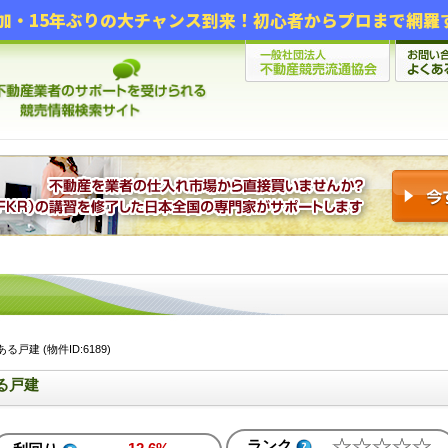
建 (物件ID:6189)
る戸建
ランク