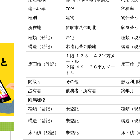
建ぺい率
容積率
70%
種別
建物
物件番号
所在地
笛吹市八代町北
家屋番号
種類（登記）
居宅
種類（現
構造（登記）
木造瓦葺２階建
構造（現
１階 １３３．４２平方メ
ートル

床面積（登記）
床面積（
２階 ４９．６８平方メー
トル
間取り
その他
敷地利用
占有者
債務者・所有者
築年月
附属建物
種類（登記）
未登記
種類（現
構造（登記）
未登記
構造（現
床面積（登記）
未登記
床面積（