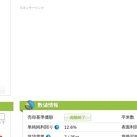
スポンサーリンク
数値情報
売却基準価額
平米数
い下
単純純利回り
表面利
12.6%
賃貸需要
買受可