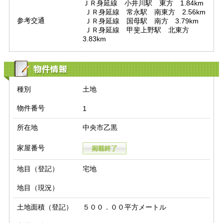
ＪＲ身延線　小井川駅　東方　1.84km

 ＪＲ身延線　常永駅　南東方　2.56km

参考交通
 ＪＲ身延線　国母駅　南方　3.79km

 ＪＲ身延線　甲斐上野駅　北東方　
3.83km
物件情報
種別
土地
物件番号
1
所在地
中央市乙黒
家屋番号
地目（登記）
宅地
地目（現況）
土地面積（登記）
５００．００平方メートル