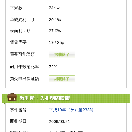
平米数
244㎡
単純純利回り
20.1%
表面利回り
27.6%
賃貸需要
19 / 25pt
買受可能価額
耐用年数消化率
72%
買受申出保証額
裁判所・入札期間情報
事件番号
平成19年（ケ）第233号
開札期日
2008/03/21