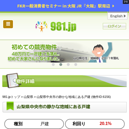
FKR一般消費者セミナー in 大阪 JR『大阪』駅周辺
☰
981.jpトップ
>
山梨県
> 山梨県中央市の静かな地域にある戸建 (物件ID:6156)
山梨県中央市の静かな地域にある戸建
20.1%
種別
戸建
利回り