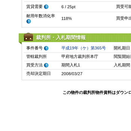
賃貸需要
買受可
6 / 25pt
耐用年数消化率
買受申
118%
裁判所・入札期間情報
事件番号
平成19年（ケ）第365号
開札期日
管轄裁判所
甲府地方裁判所本庁
閲覧開始
買受方法
期間入札1
入札期間
売却決定期日
2008/03/27
この物件の裁判所物件資料はダウン