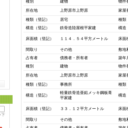
種別
建物
物件
所在地
上野原市上野原
家屋
種類（登記）
居宅
種類
構造（登記）
鉄骨造陸屋根平家建
構造
床面積（登記）
１１４．５４平方メートル
床面
間取り
その他
敷地
占有者
債務者・所有者
築年
種別
建物
物件
所在地
上野原市上野原
家屋
種類（登記）
事務所
種類
軽量鉄骨造亜鉛メッキ鋼板葺
構造（登記）
構造
平家建
床面積（登記）
３３．１２平方メートル
床面
い下
間取り
その他
敷地
占有者
債務者・所有者
築年