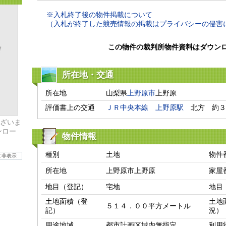
※入札終了後の物件掲載について
（入札が終了した競売情報の掲載はプライバシーの侵害
この物件の裁判所物件資料はダウン
所在地・交通
所在地
山梨県
上野原市
上野原
評価書上の交通
ＪＲ中央本線
上野原駅
　北方　約３
ざいま
ンロー
物件情報
種別
土地
物件
て非表示
所在地
上野原市上野原
家屋
地目（登記）
宅地
地目
土地面積（登
土地
５１４．００平方メートル
記）
況）
用途地域
都市計画区域内無指定
利用