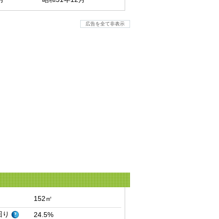
広告を全て非表示
152㎡
回り
24.5%