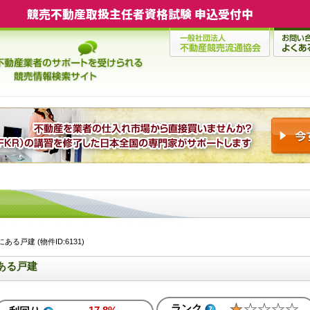
競売不動産取扱主任者資格試験 申込受付中
戸建 (物件ID:6131)
ある戸建
ランク