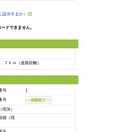
に該当するか）
ロードできません。
．７ｋｍ（道路距離）　
番号
1
番号
（現況）
面積（現
状況