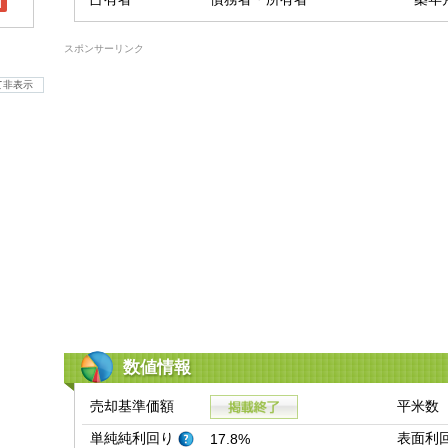
l
スポンサーリンク
て非表示
数値情報
売却基準価額
平米数
単純純利回り
表面利
17.8%