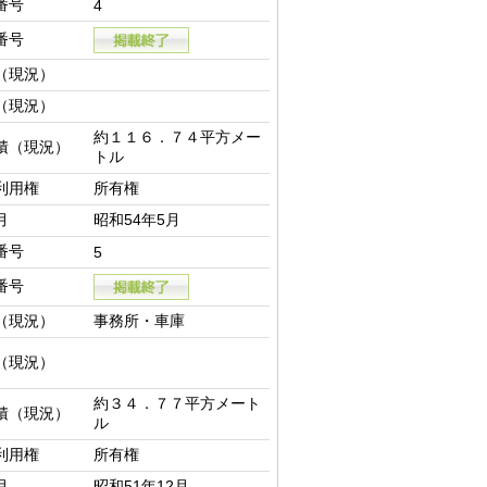
番号
4
番号
（現況）
（現況）
約１１６．７４平方メー
積（現況）
トル
利用権
所有権
月
昭和54年5月
番号
5
番号
（現況）
事務所・車庫
（現況）
約３４．７７平方メート
積（現況）
ル
利用権
所有権
月
昭和51年12月