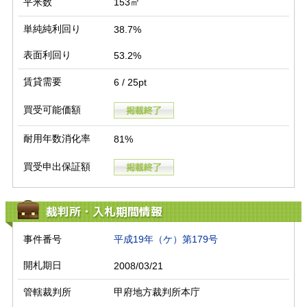
平米数
153㎡
単純純利回り
38.7%
表面利回り
53.2%
賃貸需要
6 / 25pt
買受可能価額
耐用年数消化率
81%
買受申出保証額
裁判所・入札期間情報
事件番号
平成19年（ケ）第179号
開札期日
2008/03/21
管轄裁判所
甲府地方裁判所本庁