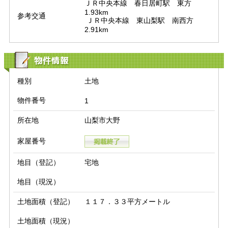
ＪＲ中央本線　春日居町駅　東方　
1.93km

参考交通
 ＪＲ中央本線　東山梨駅　南西方　
2.91km
物件情報
種別
土地
物件番号
1
所在地
山梨市大野
家屋番号
地目（登記）
宅地
地目（現況）
土地面積（登記）
１１７．３３平方メートル
土地面積（現況）