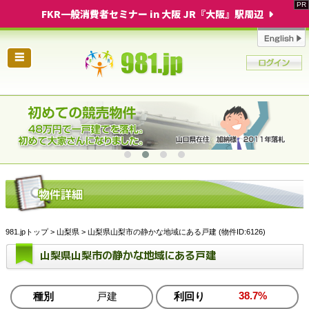
FKR一般消費者セミナー in 大阪 JR『大阪』駅周辺
☰
981.jpトップ
>
山梨県
> 山梨県山梨市の静かな地域にある戸建 (物件ID:6126)
山梨県山梨市の静かな地域にある戸建
38.7%
種別
戸建
利回り