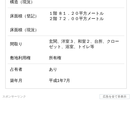
構造（現況）
１階 ８１．２０平方メートル

床面積（登記）
２階 ７２．００平方メートル
床面積（現況）
玄関、洋室３、和室２、台所、クロー
間取り
ゼット、浴室、トイレ等
敷地利用権
所有権
占有者
あり
築年月
平成1年7月
スポンサーリンク
広告を全て非表示