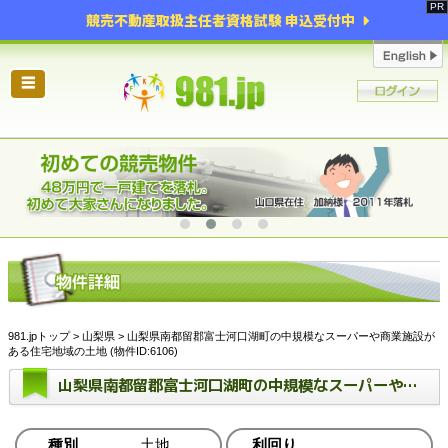
競売不動産取扱主任者資格試験 申込受付中
☰
981.jpトップ
>
山梨県
> 山梨県南都留郡富士河口湖町の中規模なスーパーや商業施設が
ある住宅地域の土地 (物件ID:6106)
山梨県南都留郡富士河口湖町の中規模なスーパーや商業施設がある住宅地域の土地
種別
土地
利回り