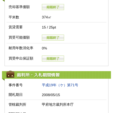
売却基準価額
平米数
374㎡
賃貸需要
15 / 25pt
買受可能価額
耐用年数消化率
0%
買受申出保証額
裁判所・入札期間情報
事件番号
平成19年（ケ）第71号
開札期日
2008/05/15
管轄裁判所
甲府地方裁判所本庁