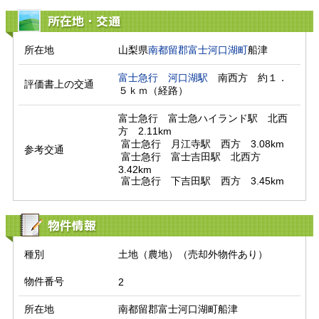
所在地・交通
所在地
山梨県
南都留郡富士河口湖町
船津
富士急行
河口湖駅
　南西方　約１．
評価書上の交通
５ｋｍ（経路）　
富士急行　富士急ハイランド駅　北西
方　2.11km

 富士急行　月江寺駅　西方　3.08km

参考交通
 富士急行　富士吉田駅　北西方　
3.42km

 富士急行　下吉田駅　西方　3.45km
物件情報
種別
土地（農地）（売却外物件あり）
物件番号
2
所在地
南都留郡富士河口湖町船津