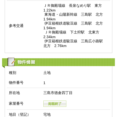
ＪＲ御殿場線　長泉なめり駅　東方　
1.22km

 東海道・山陽新幹線　三島駅　北方　
1.94km

 伊豆箱根鉄道駿豆線　三島駅　北方　
参考交通
1.94km

 ＪＲ御殿場線　下土狩駅　北東方　
2.34km

 伊豆箱根鉄道駿豆線　三島広小路駅　
北方　2.76km
物件情報
種別
土地
物件番号
1
所在地
三島市徳倉四丁目
家屋番号
地目（登記）
宅地