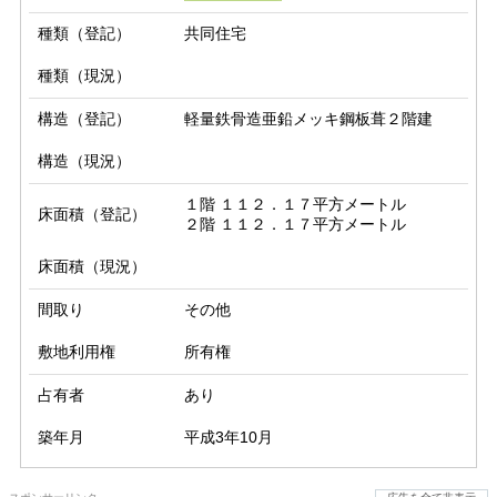
種類（登記）
共同住宅
種類（現況）
構造（登記）
軽量鉄骨造亜鉛メッキ鋼板葺２階建
構造（現況）
１階 １１２．１７平方メートル

床面積（登記）
２階 １１２．１７平方メートル
床面積（現況）
間取り
その他
敷地利用権
所有権
占有者
あり
築年月
平成3年10月