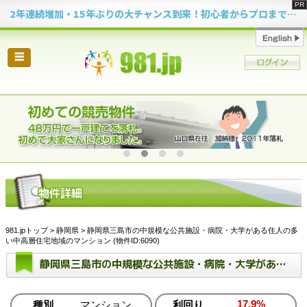
2年連続増加・15年ぶりの大チャンス到来！初心者からプロまで網羅する「競売不動産・超実践投資セミナー」♦神奈川県 横浜 in 神奈川
☰
981.jpトップ
>
静岡県
> 静岡県三島市の中規模な公共施設・病院・大学がある住人の多
い中高層住宅地域のマンション (物件ID:6090)
静岡県三島市の中規模な公共施設・病院・大学がある住人の多い中高層住宅地域のマンション
17.9%
種別
マンション
利回り