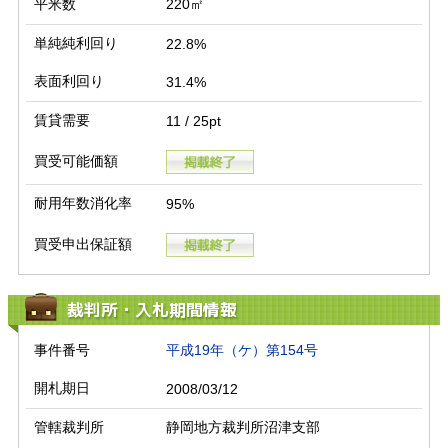
平米数
220㎡
単純純利回り
22.8%
表面利回り
31.4%
賃貸需要
11 / 25pt
買受可能価額
耐用年数消化率
95%
買受申出保証額
裁判所・入札期間情報
事件番号
平成19年（ケ）第154号
開札期日
2008/03/12
管轄裁判所
静岡地方裁判所沼津支部