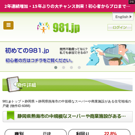
2年連続増加・15年ぶりの大チャンス到来！初心者からプロまで網羅する「競売不動産・超実践投資セミナー」♦神奈川県 横浜 in 神奈川
☰
981.jpトップ
>
静岡県
> 静岡県熱海市の中規模なスーパーや商業施設がある住宅地域の
戸建 (物件ID:6088)
静岡県熱海市の中規模なスーパーや商業施設がある住宅地域の戸建
22.8%
種別
戸建
利回り