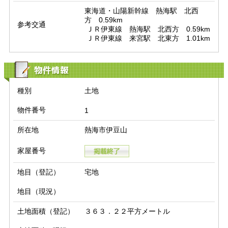
東海道・山陽新幹線　熱海駅　北西
方　0.59km

参考交通
 ＪＲ伊東線　熱海駅　北西方　0.59km

 ＪＲ伊東線　来宮駅　北東方　1.01km
物件情報
種別
土地
物件番号
1
所在地
熱海市伊豆山
家屋番号
地目（登記）
宅地
地目（現況）
土地面積（登記）
３６３．２２平方メートル