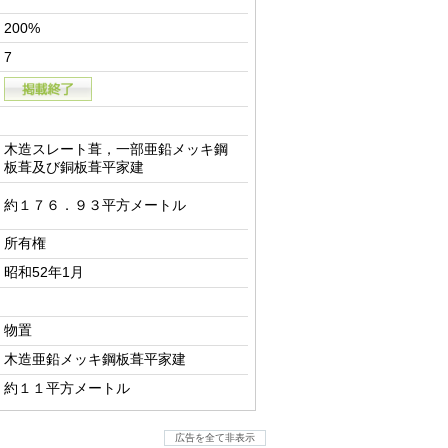
200%
7
木造スレート葺，一部亜鉛メッキ鋼
板葺及び銅板葺平家建
約１７６．９３平方メートル
所有権
昭和52年1月
物置
木造亜鉛メッキ鋼板葺平家建
約１１平方メートル
広告を全て非表示