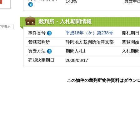
買受申
140%
l
裁判所・入札期間情報
て非表示
事件番号
平成18年（ケ）第238号
開札期日
管轄裁判所
静岡地方裁判所沼津支部
閲覧開始
買受方法
期間入札1
入札期間
売却決定期日
2008/03/17
この物件の裁判所物件資料はダウン