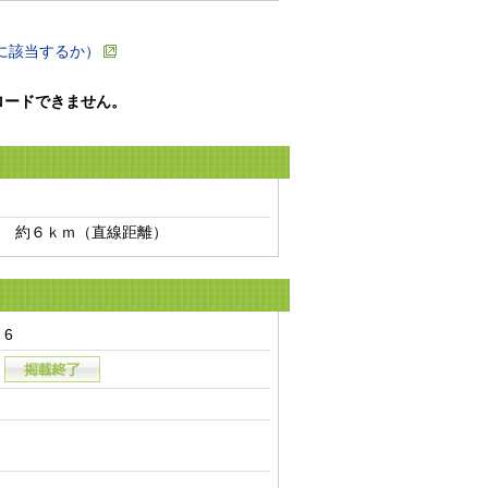
に該当するか）
ロードできません。
　約６ｋｍ（直線距離）　
6