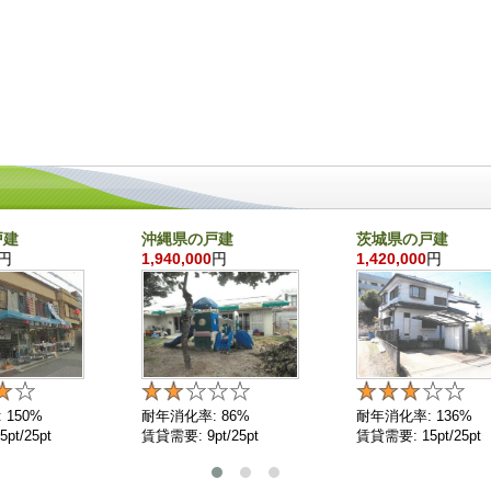
戸建
沖縄県の戸建
茨城県の戸建
円
1,940,000
円
1,420,000
円
 150%
耐年消化率: 86%
耐年消化率: 136%
pt/25pt
賃貸需要: 9pt/25pt
賃貸需要: 15pt/25pt