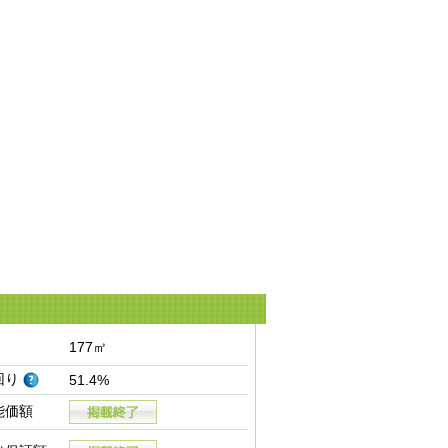
177㎡
回り
51.4%
能価額