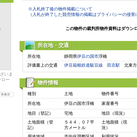
※入札終了後の物件掲載について
（入札が終了した競売情報の掲載はプライバシーの侵害
この物件の裁判所物件資料はダウン
所在地・交通
所在地
静岡県
伊豆の国市
浮橋
評価書上の交通
伊豆箱根鉄道駿豆線
田京駅
　北東方
ざいま
ンロー
物件情報
種別
土地
物件番号
て非表示
所在地
伊豆の国市浮橋
家屋番号
地目（登記）
宅地
地目（現況）
土地面積（登
５４４．０７平
土地面積（現
記）
方メートル
況）
用途地域
市街化調整区域
利用状況