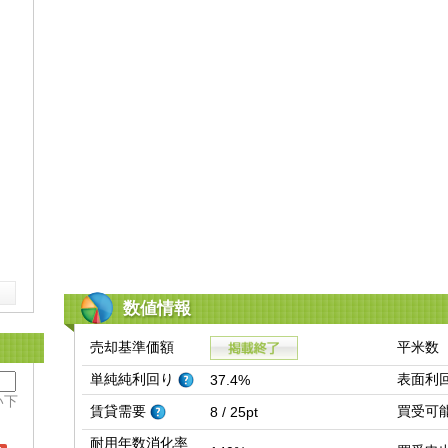
数値情報
売却基準価額
平米数
単純純利回り
表面利
37.4%
い下
賃貸需要
買受可
8 / 25pt
耐用年数消化率