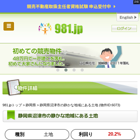
競売不動産取扱主任者資格試験 申込受付中
☰
981.jpトップ
>
静岡県
> 静岡県沼津市の静かな地域にある土地 (物件ID:6073)
静岡県沼津市の静かな地域にある土地
20.2%
種別
土地
利回り