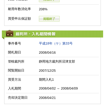
耐用年数消化率
208%
買受申出保証額
裁判所・入札期間情報
事件番号
平成18年（ケ）第33号
開札期日
2008/04/16
管轄裁判所
静岡地方裁判所沼津支部
閲覧開始日
2007/12/25
買受方法
期間入札1
入札期間
2008/04/02 ～ 2008/04/09
売却決定期日
2008/04/21