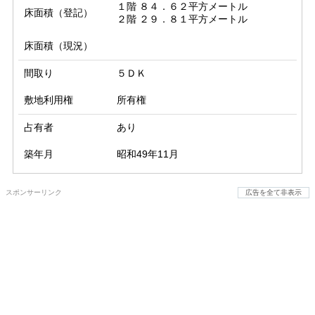
１階 ８４．６２平方メートル

床面積（登記）
２階 ２９．８１平方メートル
床面積（現況）
間取り
５ＤＫ
敷地利用権
所有権
占有者
あり
築年月
昭和49年11月
スポンサーリンク
広告を全て非表示