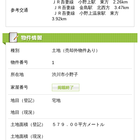
ＪＲ吾妻線　小野上駅　東方　2.26km

 ＪＲ吾妻線　金島駅　北西方　3.47km

参考交通
 ＪＲ吾妻線　小野上温泉駅　東方　
3.92km
物件情報
種別
土地（売却外物件あり）
物件番号
1
所在地
渋川市小野子
家屋番号
地目（登記）
宅地
地目（現況）
土地面積（登記）
５７９．００平方メートル
土地面積（現況）