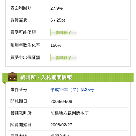
表面利回り
27.9%
賃貸需要
6 / 25pt
買受可能価額
耐用年数消化率
150%
買受申出保証額
裁判所・入札期間情報
事件番号
平成19年（ヌ）第35号
開札期日
2008/04/08
管轄裁判所
前橋地方裁判所本庁
閲覧開始日
2008/02/27