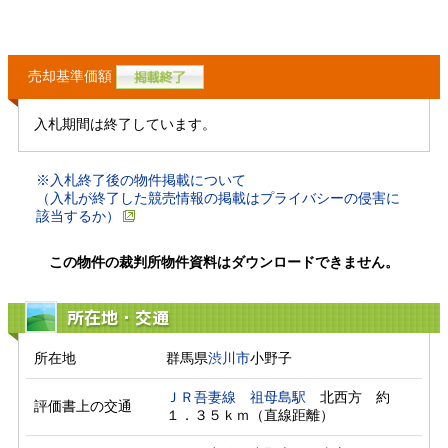
売却基準価額
入札期間は終了しています。
※入札終了後の物件掲載について
（入札が終了した競売情報の掲載はプライバシーの侵害に
該当するか）
この物件の裁判所物件資料はダウンロードできません。
所在地・交通
所在地
群馬県
渋川市
小野子
ＪＲ吾妻線
祖母島駅
　北西方　約
評価書上の交通
１．３５ｋｍ（直線距離）　