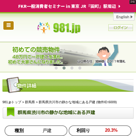
FKR一般消費者セミナー in 東京 JR『田町』駅周辺
☰
981.jpトップ
>
群馬県
> 群馬県渋川市の静かな地域にある戸建 (物件ID:6009)
群馬県渋川市の静かな地域にある戸建
20.3%
種別
戸建
利回り