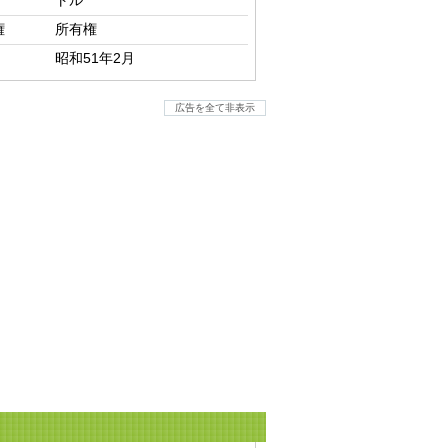
トル
権
所有権
昭和51年2月
広告を全て非表示