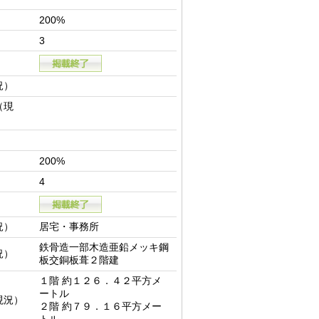
200%
3
況）
（現
200%
4
況）
居宅・事務所
鉄骨造一部木造亜鉛メッキ鋼
況）
板交銅板葺２階建
１階 約１２６．４２平方メ
ートル

現況）
２階 約７９．１６平方メー