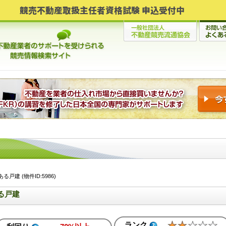
競売不動産取扱主任者資格試験 申込受付中
建 (物件ID:5986)
る戸建
ランク