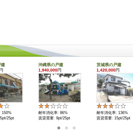
戸建
沖縄県の戸建
茨城県の戸建
円
1,940,000
円
1,420,000
円
 150%
耐年消化率: 86%
耐年消化率: 136%
pt/25pt
賃貸需要: 9pt/25pt
賃貸需要: 15pt/25pt