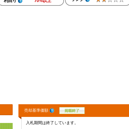
利回り
70%以上
売却基準価額
入札期間は終了しています。