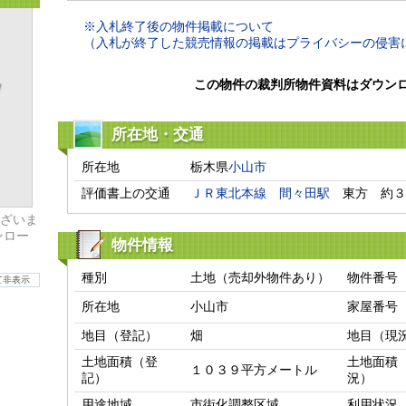
※入札終了後の物件掲載について
（入札が終了した競売情報の掲載はプライバシーの侵害
この物件の裁判所物件資料はダウン
所在地・交通
所在地
栃木県
小山市
評価書上の交通
ＪＲ東北本線
間々田駅
　東方　約３
ざいま
ンロー
物件情報
種別
土地（売却外物件あり）
物件番号
て非表示
所在地
小山市
家屋番号
地目（登記）
畑
地目（現
土地面積（登
土地面積
１０３９平方メートル
記）
況）
用途地域
市街化調整区域
利用状況