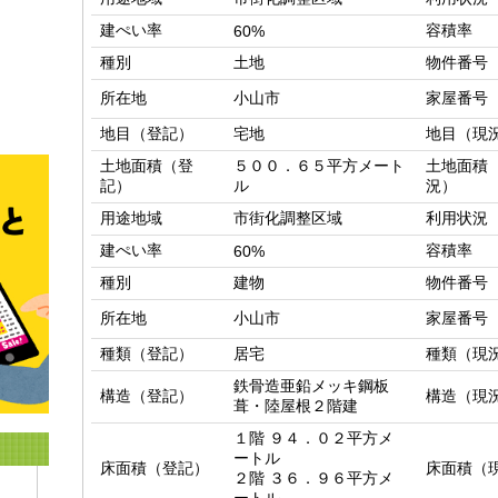
建ぺい率
容積率
60%
種別
土地
物件番号
所在地
小山市
家屋番号
地目（登記）
宅地
地目（現
土地面積（登
５００．６５平方メート
土地面積
記）
ル
況）
用途地域
市街化調整区域
利用状況
建ぺい率
容積率
60%
種別
建物
物件番号
所在地
小山市
家屋番号
種類（登記）
居宅
種類（現
鉄骨造亜鉛メッキ鋼板
構造（登記）
構造（現
葺・陸屋根２階建
１階 ９４．０２平方メ
ートル

床面積（登記）
床面積（
２階 ３６．９６平方メ