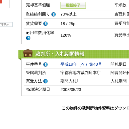
l
売却基準価額
平米数
単純純利回り
70%以上
表面利
賃貸需要
買受可
18 / 25pt
て非表示
耐用年数消化率
買受申
128%
裁判所・入札期間情報
事件番号
平成19年（ケ）第48号
開札期日
管轄裁判所
宇都宮地方裁判所本庁
閲覧開始
買受方法
期間入札1
入札期間
売却決定期日
2008/05/23
この物件の裁判所物件資料はダウン