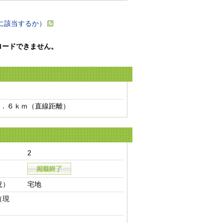
に該当するか）
ロードできません。
．６ｋｍ（直線距離）　
2
況）
宅地
（現