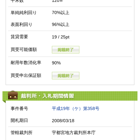
平米数
120㎡
単純純利回り
70%以上
表面利回り
96%以上
賃貸需要
19 / 25pt
買受可能価額
耐用年数消化率
90%
買受申出保証額
裁判所・入札期間情報
事件番号
平成19年（ケ）第358号
開札期日
2008/03/18
管轄裁判所
宇都宮地方裁判所本庁