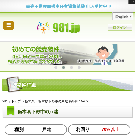
競売不動産取扱主任者資格試験 申込受付中
☰
981.jpトップ
>
栃木県
> 栃木県下野市の戸建 (物件ID:5939)
栃木県下野市の戸建
種別
戸建
利回り
70%以上