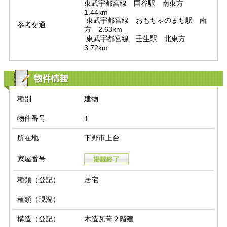
東武宇都宮線　国谷駅　南東方　
1.44km

 東武宇都宮線　おもちゃのまち駅　南
参考交通
方　2.63km

 東武宇都宮線　壬生駅　北東方　
3.72km
物件情報
種別
建物
物件番号
1
所在地
下野市上台
家屋番号
種類（登記）
居宅
種類（現況）
構造（登記）
木造瓦葺２階建