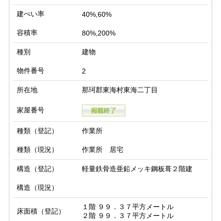
建ぺい率
40%,60%
容積率
80%,200%
種別
建物
物件番号
2
所在地
那珂郡東海村東海二丁目
家屋番号
種類（登記）
作業所
種類（現況）
作業所 居宅
構造（登記）
軽量鉄骨造亜鉛メッキ鋼板葺２階建
構造（現況）
１階 ９９．３７平方メートル

床面積（登記）
２階 ９９．３７平方メートル