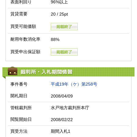
表面利回り
96%以上
賃貸需要
20 / 25pt
買受可能価額
耐用年数消化率
88%
買受申出保証額
裁判所・入札期間情報
事件番号
平成19年（ケ）第258号
開札期日
2008/04/09
管轄裁判所
水戸地方裁判所本庁
閲覧開始日
2008/02/22
買受方法
期間入札1