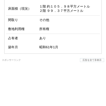
１階 約１０５．９８平方メートル

床面積（現況）
２階 ９９．３７平方メートル
間取り
その他
敷地利用権
所有権
占有者
あり
築年月
昭和61年1月
スポンサーリンク
広告を全て非表示