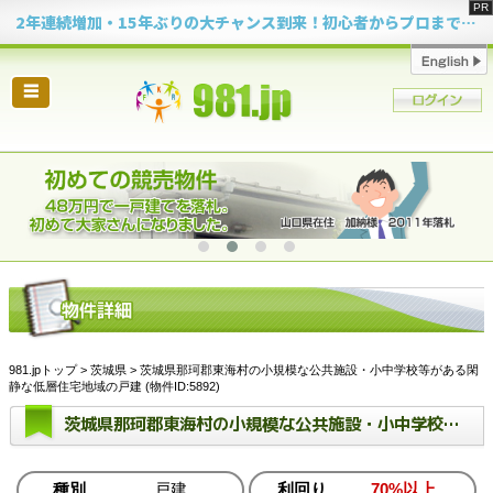
2年連続増加・15年ぶりの大チャンス到来！初心者からプロまで網羅する「競売不動産・超実践投資セミナー」♦神奈川県 横浜 in 神奈川
☰
981.jpトップ
>
茨城県
> 茨城県那珂郡東海村の小規模な公共施設・小中学校等がある閑
静な低層住宅地域の戸建 (物件ID:5892)
茨城県那珂郡東海村の小規模な公共施設・小中学校等がある閑静な低層住宅地域の戸建
種別
戸建
利回り
70%以上