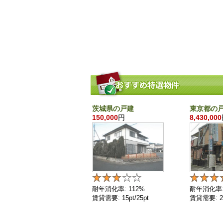
茨城県の戸建
東京都の
150,000
円
8,430,000
耐年消化率: 112%
耐年消化率:
賃貸需要: 15pt/25pt
賃貸需要: 25