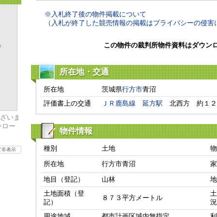
※入札終了後の物件掲載について
（入札が終了した競売情報の掲載はプライバシーの侵害
この物件の裁判所物件資料はダウン
所在地・交通
所在地
茨城県
行方市
青沼
評価書上の交通
ＪＲ鹿島線
延方駅
　北西方　約１２
ざいま
ンロー
物件情報
種別
土地
物
て非表示
所在地
行方市青沼
家
地目（登記）
山林
地
土地面積（登
土
８７３平方メートル
記）
況
用途地域
都市計画区域内無指定
利