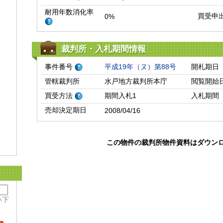
耐用年数消化率
買受申
0%
裁判所・入札期間情報
事件番号
平成19年（ヌ）第88号
開札期日
管轄裁判所
水戸地方裁判所本庁
閲覧開始
買受方法
期間入札1
入札期間
売却決定期日
2008/04/16
この物件の裁判所物件資料はダウン
い下