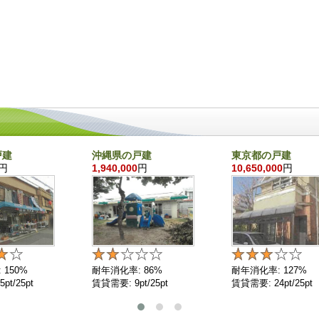
戸建
沖縄県の戸建
東京都の戸建
円
1,940,000
円
10,650,000
円
 150%
耐年消化率: 86%
耐年消化率: 127%
pt/25pt
賃貸需要: 9pt/25pt
賃貸需要: 24pt/25pt