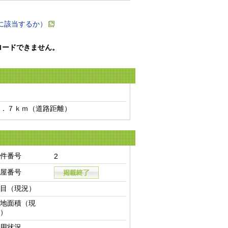
に該当するか）
ロードできません。
．７ｋｍ（道路距離）　
件番号
2
屋番号
目（現況）
地面積（現
）
用状況