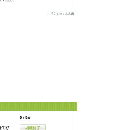
広告を全て非表示
873㎡
能価額