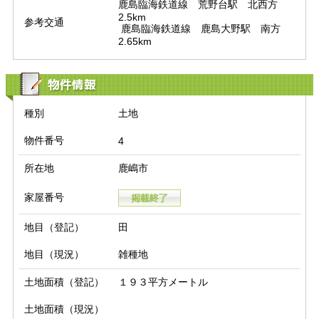
鹿島臨海鉄道線　荒野台駅　北西方　
2.5km

参考交通
 鹿島臨海鉄道線　鹿島大野駅　南方　
2.65km
物件情報
種別
土地
物件番号
4
所在地
鹿嶋市
家屋番号
地目（登記）
田
地目（現況）
雑種地
土地面積（登記）
１９３平方メートル
土地面積（現況）