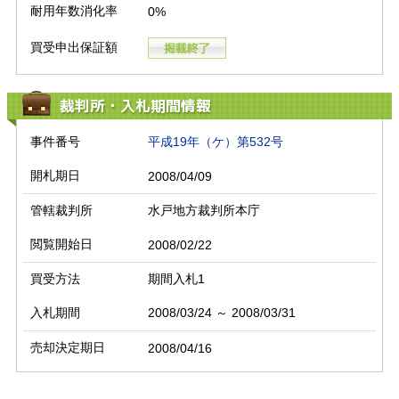
耐用年数消化率
0%
買受申出保証額
裁判所・入札期間情報
事件番号
平成19年（ケ）第532号
開札期日
2008/04/09
管轄裁判所
水戸地方裁判所本庁
閲覧開始日
2008/02/22
買受方法
期間入札1
入札期間
2008/03/24 ～ 2008/03/31
売却決定期日
2008/04/16