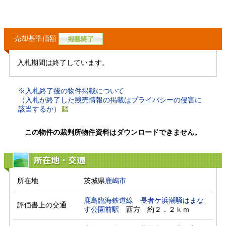
売却基準価額
入札期間は終了しています。
※入札終了後の物件掲載について
（入札が終了した競売情報の掲載はプライバシーの侵害に
該当するか）
この物件の裁判所物件資料はダウンロードできません。
所在地・交通
所在地
茨城県
鹿嶋市
鹿島臨海鉄道線
長者ケ浜潮騒はまな
評価書上の交通
す公園前駅
　西方　約２．２ｋｍ　