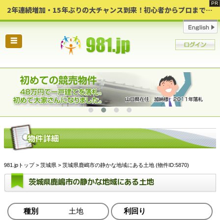
2年連続増加・15年ぶりの大チャンス到来！初心者からプロまで網羅する「競売不動産・超実践投資セミナー」♦神奈川県 横浜 in 神奈川
☰
981.jpトップ
>
茨城県
> 茨城県鹿嶋市の静かな地域にある土地 (物件ID:5870)
茨城県鹿嶋市の静かな地域にある土地
種別
土地
利回り