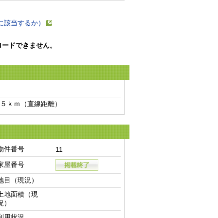
に該当するか）
ロードできません。
５ｋｍ（直線距離）　
物件番号
11
家屋番号
地目（現況）
土地面積（現
況）
利用状況