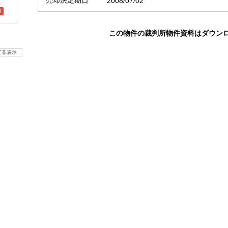
売却決定期日
2008/07/02
l
この物件の裁判所物件資料はダウン
て非表示