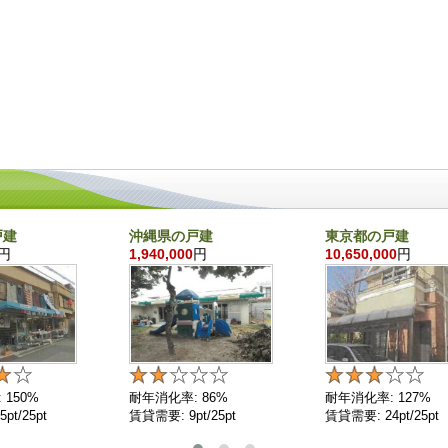
戸建
沖縄県の戸建
東京都の戸建
円
1,940,000
円
10,650,000
円
 150%
耐年消化率: 86%
耐年消化率: 127%
pt/25pt
賃貸需要: 9pt/25pt
賃貸需要: 24pt/25pt