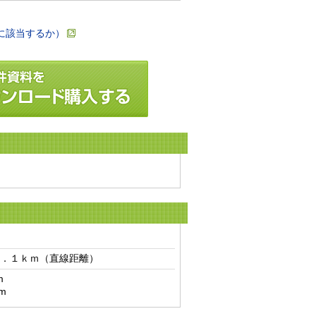
に該当するか）
．１ｋｍ（直線距離）　


m