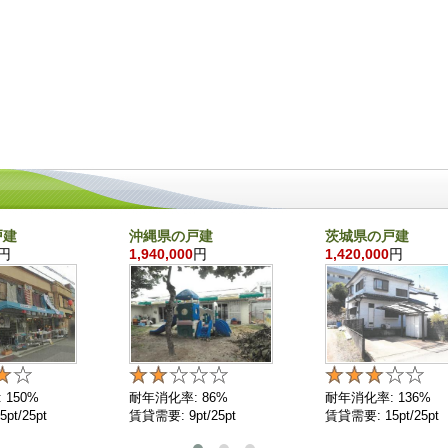
戸建
沖縄県の戸建
茨城県の戸建
円
1,940,000
円
1,420,000
円
 150%
耐年消化率: 86%
耐年消化率: 136%
pt/25pt
賃貸需要: 9pt/25pt
賃貸需要: 15pt/25pt