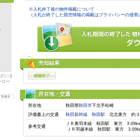
※入札終了後の物件掲載について
（入札が終了した競売情報の掲載はプライバシーの侵害
売却結果
ざいま
ンロー
所在地・交通
て非表示
所在地
秋田県
秋田市
下北手松崎
評価書上の交通
秋田新幹線
秋田駅
　北北東方　約３
ＪＲ奥羽本線　秋田駅　東方　3.09km
参考交通
 ＪＲ羽越本線　秋田駅　東方　3.09k