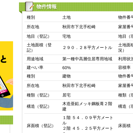
物件情報
種別
土地
物件番
所在地
秋田市下北手松崎
家屋番
地目（登記）
宅地
地目（
土地面積（登
土地面
２９０．２８平方メートル
記）
況）
用途地域
第一種中高層住居専用地域
利用状
建ぺい率
容積率
60%
種別
建物
物件番
所在地
秋田市下北手松崎
家屋番
種類（登記）
居宅
種類（
木造亜鉛メッキ鋼板葺２階
構造（登記）
構造（
建
１階 ５４．０９平方メート
ル

床面積（登記）
床面積
２階 ４５．２５平方メート