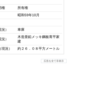
用権
所有権
昭和59年10月
現況）
車庫
木造亜鉛メッキ鋼板葺平家
現況）
建
（現況）
約２６．０８平方メートル
広告を全て非表示