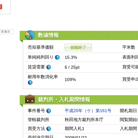
l
て非表示
数値情報
売却基準価額
平米数
単純純利回り
表面利
15.3%
賃貸需要
買受可
6 / 25pt
耐用年数消化率
買受申
109%
裁判所・入札期間情報
事件番号
平成20年（ケ）第161号
開札期日
管轄裁判所
秋田地方裁判所本庁
閲覧開始
買受方法
期間入札1
入札期間
売却決定期日
2009/01/22