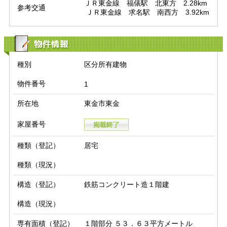
ＪＲ東金線　福俵駅　北東方　2.28km

参考交通
 ＪＲ東金線　求名駅　南西方　3.92km
物件情報
種別
区分所有建物
物件番号
1
所在地
東金市東金
家屋番号
種類（登記）
居宅
種類（現況）
構造（登記）
鉄筋コンクリート造１階建
構造（現況）
専有面積（登記）
１階部分 ５３．６３平方メートル