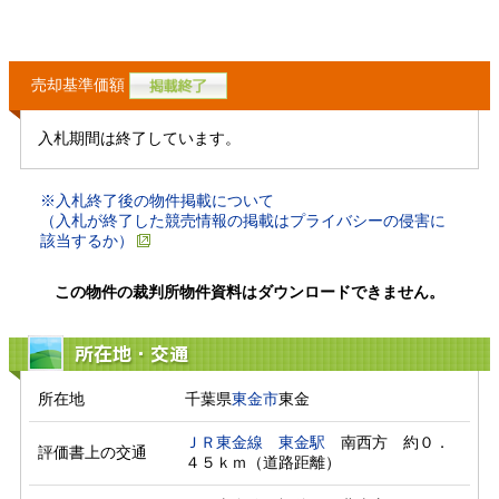
売却基準価額
入札期間は終了しています。
※入札終了後の物件掲載について
（入札が終了した競売情報の掲載はプライバシーの侵害に
該当するか）
この物件の裁判所物件資料はダウンロードできません。
所在地・交通
所在地
千葉県
東金市
東金
ＪＲ東金線
東金駅
　南西方　約０．
評価書上の交通
４５ｋｍ（道路距離）　