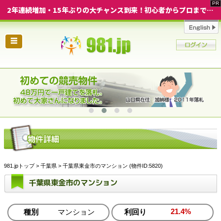
2年連続増加・15年ぶりの大チャンス到来！初心者からプロまで網羅する「競売不動産・超実践投資セミナー」♦神奈川県 横浜 in 神奈川
☰
981.jpトップ
>
千葉県
> 千葉県東金市のマンション (物件ID:5820)
千葉県東金市のマンション
21.4%
種別
マンション
利回り