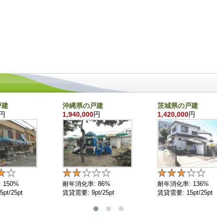
戸建
沖縄県の戸建
茨城県の戸建
円
1,940,000
円
1,420,000
円
 150%
耐年消化率: 86%
耐年消化率: 136%
pt/25pt
賃貸需要: 9pt/25pt
賃貸需要: 15pt/25pt