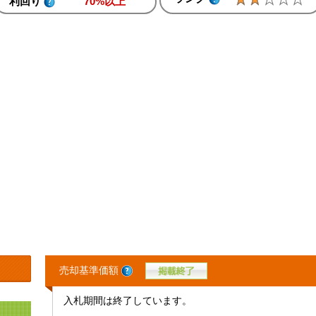
利回り
70%以上
売却基準価額
入札期間は終了しています。