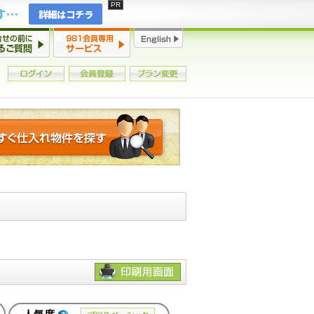
2年連続増加・15年ぶりの大チャンス到来！初心者からプロまで網羅する「競売不動産・超実践投資セミナー」♦神奈川県 横浜 in 神奈川
詳細はコチラ