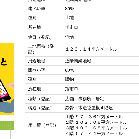
建ぺい率
80%
種別
土地
所在地
旭市ロ
地目（登記）
宅地
土地面積（登
１２６．１４平方メートル
記）
用途地域
近隣商業地域
建ぺい率
80%
種別
建物
所在地
旭市ロ
種類（登記）
店舗 事務所 居宅
構造（登記）
鉄骨・木造陸屋根４階建
１階 ９７．３６平方メートル

２階 １０３．０６平方メートル

床面積（登記）
３階 １０６．６８平方メートル

４階 ５７．４４平方メートル