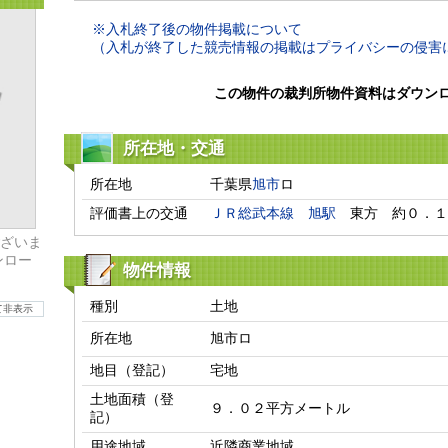
※入札終了後の物件掲載について
（入札が終了した競売情報の掲載はプライバシーの侵害
この物件の裁判所物件資料はダウン
所在地・交通
所在地
千葉県
旭市
ロ
評価書上の交通
ＪＲ総武本線
旭駅
　東方　約０．１
ざいま
ンロー
物件情報
種別
土地
て非表示
所在地
旭市ロ
地目（登記）
宅地
土地面積（登
９．０２平方メートル
記）
用途地域
近隣商業地域