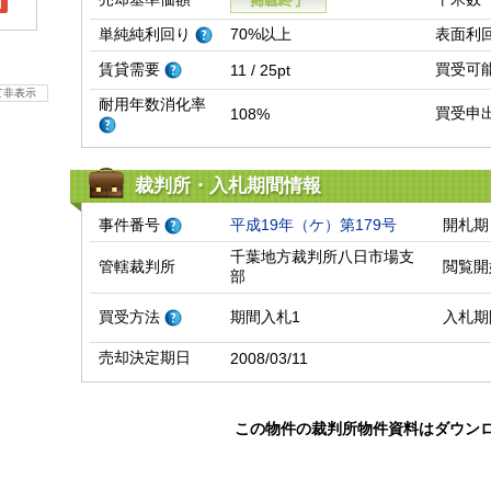
l
単純純利回り
70%以上
表面利
賃貸需要
買受可
11 / 25pt
て非表示
耐用年数消化率
買受申
108%
裁判所・入札期間情報
事件番号
平成19年（ケ）第179号
開札期
千葉地方裁判所八日市場支
管轄裁判所
閲覧開
部
買受方法
期間入札1
入札期
売却決定期日
2008/03/11
この物件の裁判所物件資料はダウン