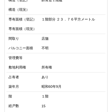
構造（登記）
鉄骨造１階建
構造（現況）
専有面積（登記）
１階部分 ２３．７６平方メートル
専有面積（現況）
間取り
店舗
バルコニー面積
不明
管理費等
敷地利用権
所有権
占有者
あり
築年月
昭和60年9月
階
１階
総戸数
15