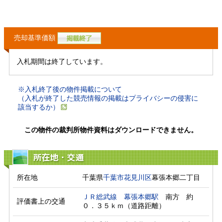
売却基準価額
入札期間は終了しています。
※入札終了後の物件掲載について
（入札が終了した競売情報の掲載はプライバシーの侵害に
該当するか）
この物件の裁判所物件資料はダウンロードできません。
所在地・交通
所在地
千葉県
千葉市花見川区
幕張本郷二丁目
ＪＲ総武線
幕張本郷駅
　南方　約
評価書上の交通
０．３５ｋｍ（道路距離）　