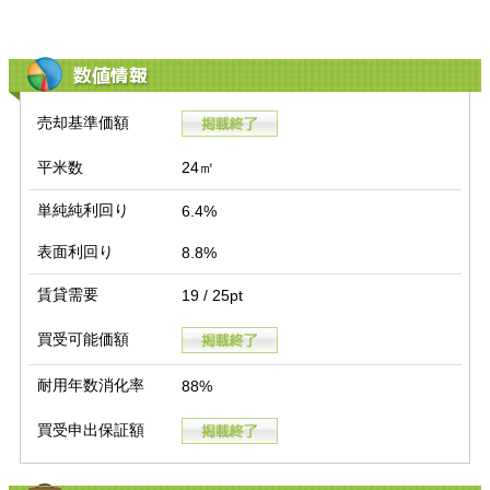
数値情報
売却基準価額
平米数
24㎡
単純純利回り
6.4%
表面利回り
8.8%
賃貸需要
19 / 25pt
買受可能価額
耐用年数消化率
88%
買受申出保証額