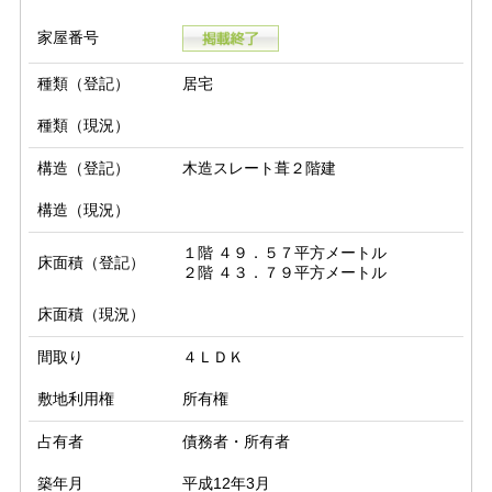
家屋番号
種類（登記）
居宅
種類（現況）
構造（登記）
木造スレート葺２階建
構造（現況）
１階 ４９．５７平方メートル

床面積（登記）
２階 ４３．７９平方メートル
床面積（現況）
間取り
４ＬＤＫ
敷地利用権
所有権
占有者
債務者・所有者
築年月
平成12年3月