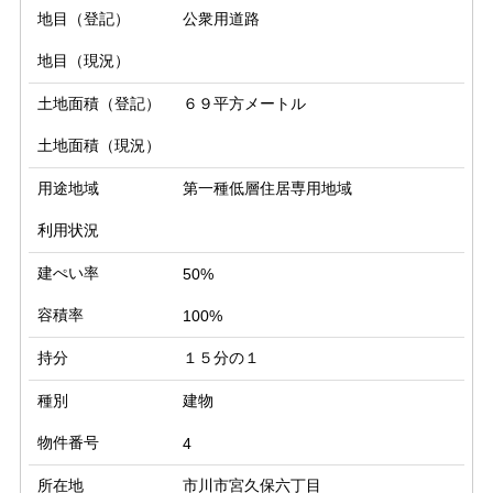
地目（登記）
公衆用道路
地目（現況）
土地面積（登記）
６９平方メートル
土地面積（現況）
用途地域
第一種低層住居専用地域
利用状況
建ぺい率
50%
容積率
100%
持分
１５分の１
種別
建物
物件番号
4
所在地
市川市宮久保六丁目