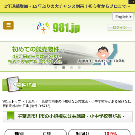
2年連続増加・15年ぶりの大チャンス到来！初心者からプロまで網羅する「競売不動産・超実践投資セミナー」♦神奈川県 横浜 in 神奈川
☰
981.jpトップ
>
千葉県
> 千葉県市川市の小規模な公共施設・小中学校等がある閑静な低
層住宅地域の戸建 (物件ID:5712)
千葉県市川市の小規模な公共施設・小中学校等がある閑静な低層住宅地域の戸建
10.9%
種別
戸建
利回り