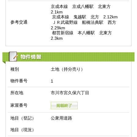
京成本線　京成八幡駅　北東方　
2.1km

 京成本線　鬼越駅　北方　2.12km

参考交通
 ＪＲ武蔵野線　船橋法典駅　西方　
2.29km

 都営新宿線　本八幡駅　北東方　
2.3km
物件情報
種別
土地（持分売り）
物件番号
1
所在地
市川市宮久保六丁目
家屋番号
地目（登記）
公衆用道路
地目（現況）