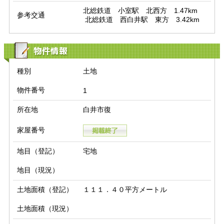
北総鉄道　小室駅　北西方　1.47km

参考交通
 北総鉄道　西白井駅　東方　3.42km
物件情報
種別
土地
物件番号
1
所在地
白井市復
家屋番号
地目（登記）
宅地
地目（現況）
土地面積（登記）
１１１．４０平方メートル
土地面積（現況）