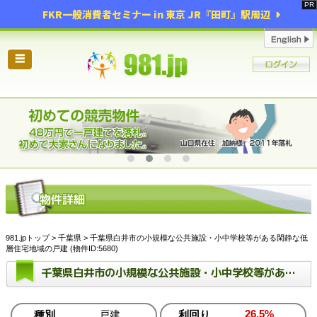
FKR一般消費者セミナー in 東京 JR『田町』駅周辺
☰
981.jpトップ
>
千葉県
> 千葉県白井市の小規模な公共施設・小中学校等がある閑静な低
層住宅地域の戸建 (物件ID:5680)
千葉県白井市の小規模な公共施設・小中学校等がある閑静な低層住宅地域の戸建
26.5%
種別
戸建
利回り