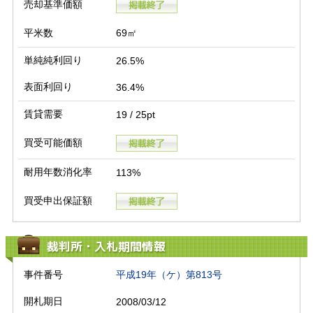
売却基準価額
平米数
69㎡
単純純利回り
26.5%
表面利回り
36.4%
賃貸需要
19 / 25pt
買受可能価額
耐用年数消化率
113%
買受申出保証額
裁判所・入札期間情報
事件番号
平成19年（ケ）第813号
開札期日
2008/03/12