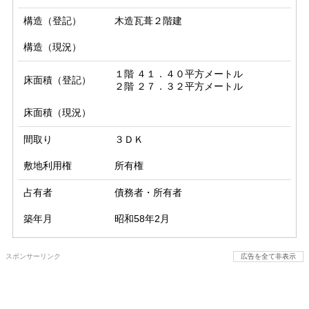
構造（登記）
木造瓦葺２階建
構造（現況）
１階 ４１．４０平方メートル

床面積（登記）
２階 ２７．３２平方メートル
床面積（現況）
間取り
３ＤＫ
敷地利用権
所有権
占有者
債務者・所有者
築年月
昭和58年2月
スポンサーリンク
広告を全て非表示