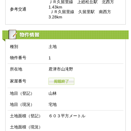
ＪＲ久留里線　上総松丘駅　北西方　
1.43km

参考交通
 ＪＲ久留里線　久留里駅　南西方　
3.28km
物件情報
種別
土地
物件番号
1
所在地
君津市山滝野
家屋番号
地目（登記）
山林
地目（現況）
宅地
土地面積（登記）
６０３平方メートル
土地面積（現況）