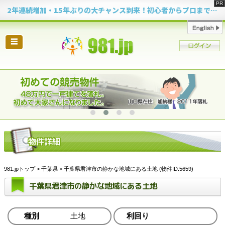
2年連続増加・15年ぶりの大チャンス到来！初心者からプロまで網羅する「競売不動産・超実践投資セミナー」♦神奈川県 横浜 in 神奈川
☰
981.jpトップ
>
千葉県
> 千葉県君津市の静かな地域にある土地 (物件ID:5659)
千葉県君津市の静かな地域にある土地
種別
土地
利回り