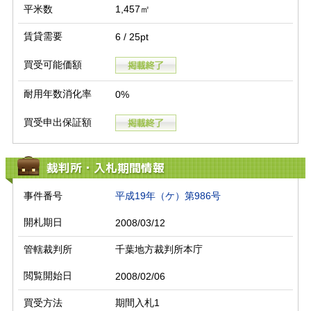
平米数
1,457㎡
賃貸需要
6 / 25pt
買受可能価額
耐用年数消化率
0%
買受申出保証額
裁判所・入札期間情報
事件番号
平成19年（ケ）第986号
開札期日
2008/03/12
管轄裁判所
千葉地方裁判所本庁
閲覧開始日
2008/02/06
買受方法
期間入札1