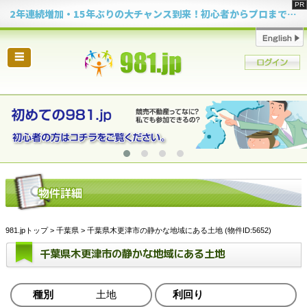
2年連続増加・15年ぶりの大チャンス到来！初心者からプロまで網羅する「競売不動産・超実践投資セミナー」♦神奈川県 横浜 in 神奈川
☰
981.jpトップ
>
千葉県
> 千葉県木更津市の静かな地域にある土地 (物件ID:5652)
千葉県木更津市の静かな地域にある土地
種別
土地
利回り