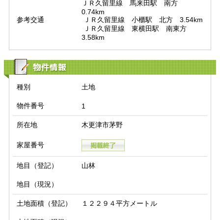
ＪＲ久留里線　馬来田駅　南方　
0.74km

参考交通
 ＪＲ久留里線　小櫃駅　北方　3.54km

 ＪＲ久留里線　東横田駅　南東方　
3.58km
物件情報
種別
土地
物件番号
1
所在地
木更津市茅野
家屋番号
地目（登記）
山林
地目（現況）
土地面積（登記）
１２２９４平方メートル