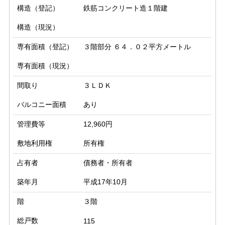
構造（登記）
鉄筋コンクリート造１階建
構造（現況）
専有面積（登記）
３階部分 ６４．０２平方メートル
専有面積（現況）
間取り
３ＬＤＫ
バルコニー面積
あり
管理費等
12,960円
敷地利用権
所有権
占有者
債務者・所有者
築年月
平成17年10月
階
３階
総戸数
115