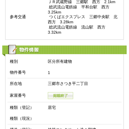
ＪＲ武蔵野線　三郷駅　西方　2.1km

 総武流山電鉄線　平和台駅　西方　
3.25km

参考交通
 つくばエクスプレス　三郷中央駅　北
西方　3.28km

 総武流山電鉄線　流山駅　西方　
3.32km
物件情報
種別
区分所有建物
物件番号
1
所在地
三郷市さつき平二丁目
家屋番号
種類（登記）
居宅
種類（現況）