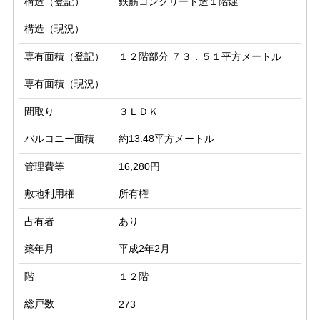
構造（登記）
鉄筋コンクリート造１階建
構造（現況）
専有面積（登記）
１２階部分 ７３．５１平方メートル
専有面積（現況）
間取り
３ＬＤＫ
バルコニー面積
約13.48平方メートル
管理費等
16,280円
敷地利用権
所有権
占有者
あり
築年月
平成2年2月
階
１２階
総戸数
273