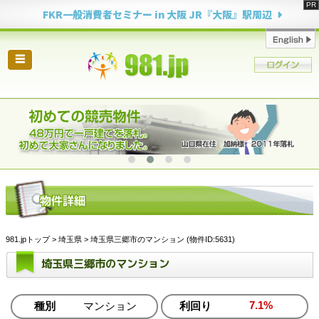
FKR一般消費者セミナー in 大阪 JR『大阪』駅周辺
☰
981.jpトップ
>
埼玉県
> 埼玉県三郷市のマンション (物件ID:5631)
埼玉県三郷市のマンション
7.1%
種別
マンション
利回り