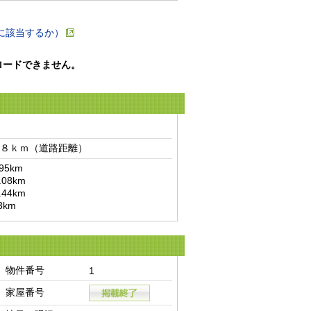
に該当するか）
ロードできません。
８ｋｍ（道路距離）　
km

km
物件番号
1
家屋番号