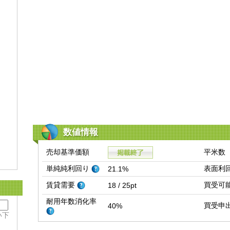
数値情報
売却基準価額
平米数
単純純利回り
表面利
21.1%
賃貸需要
買受可
18 / 25pt
耐用年数消化率
買受申
40%
い下