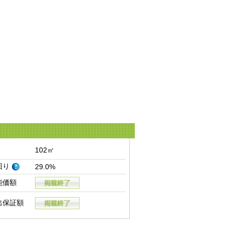
102㎡
回り
29.0%
能価額
出保証額