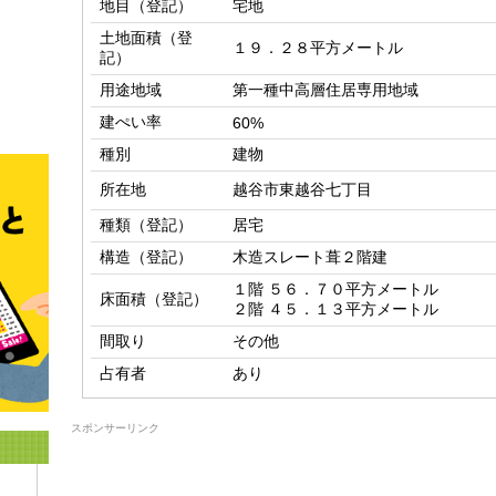
地目（登記）
宅地
土地面積（登
１９．２８平方メートル
記）
用途地域
第一種中高層住居専用地域
建ぺい率
60%
種別
建物
所在地
越谷市東越谷七丁目
種類（登記）
居宅
構造（登記）
木造スレート葺２階建
１階 ５６．７０平方メートル

床面積（登記）
２階 ４５．１３平方メートル
間取り
その他
占有者
あり
スポンサーリンク