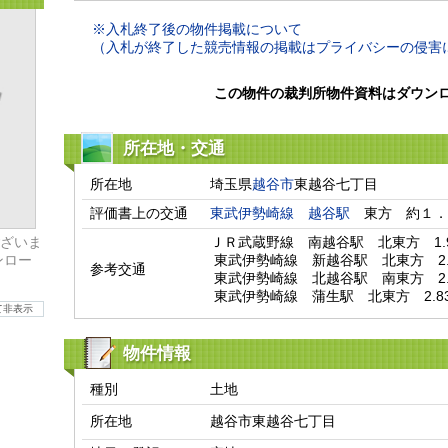
※入札終了後の物件掲載について
（入札が終了した競売情報の掲載はプライバシーの侵害
この物件の裁判所物件資料はダウン
所在地・交通
所在地
埼玉県
越谷市
東越谷七丁目
評価書上の交通
東武伊勢崎線
越谷駅
　東方　約１．
ざいま
ＪＲ武蔵野線　南越谷駅　北東方　1.95
ンロー
 東武伊勢崎線　新越谷駅　北東方　2.08km

参考交通
 東武伊勢崎線　北越谷駅　南東方　2.44km

 東武伊勢崎線　蒲生駅　北東方　2.83
て非表示
物件情報
種別
土地
所在地
越谷市東越谷七丁目