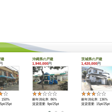
戸建
沖縄県の戸建
茨城県の戸建
円
1,940,000
円
1,420,000
円
 150%
耐年消化率: 86%
耐年消化率: 136%
pt/25pt
賃貸需要: 9pt/25pt
賃貸需要: 15pt/25pt