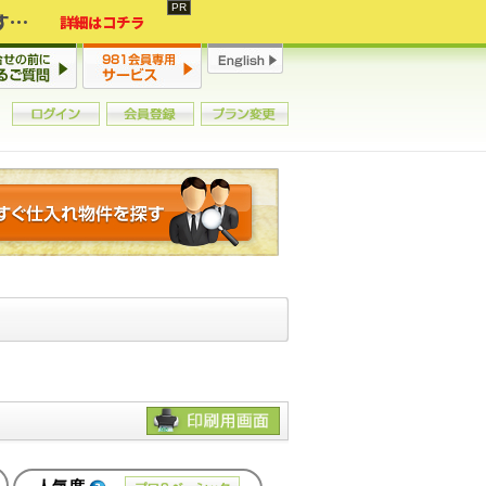
2年連続増加・15年ぶりの大チャンス到来！初心者からプロまで網羅する「競売不動産・超実践投資セミナー」♦神奈川県 横浜 in 神奈川
詳細はコチラ