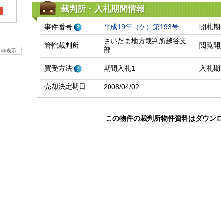
裁判所・入札期間情報
l
事件番号
平成19年（ケ）第193号
開札期
さいたま地方裁判所越谷支
管轄裁判所
閲覧開
部
て非表示
買受方法
期間入札1
入札期
売却決定期日
2008/04/02
この物件の裁判所物件資料はダウン