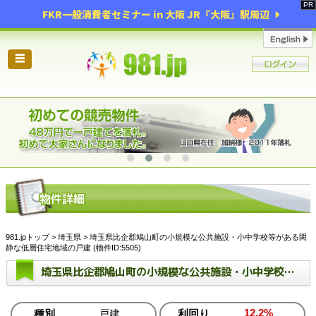
FKR一般消費者セミナー in 大阪 JR『大阪』駅周辺
☰
981.jpトップ
>
埼玉県
> 埼玉県比企郡鳩山町の小規模な公共施設・小中学校等がある閑
静な低層住宅地域の戸建 (物件ID:5505)
埼玉県比企郡鳩山町の小規模な公共施設・小中学校等がある閑静な低層住宅地域の戸建
12.2%
種別
戸建
利回り