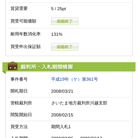
賃貸需要
5 / 25pt
買受可能価額
耐用年数消化率
131%
買受申出保証額
裁判所・入札期間情報
事件番号
平成19年（ケ）第361号
開札期日
2008/03/21
管轄裁判所
さいたま地方裁判所川越支部
閲覧開始日
2008/02/15
買受方法
期間入札1