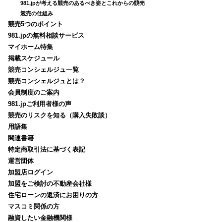
981.jpが考える競売のあるべき姿とこれからの競売
競売の仕組み
競売5つのポイント
981.jpの無料相談サービス
マイホーム特集
掲載スケジュール
競売コンシェルジュ一覧
競売コンシェルジュとは？
会員制度のご案内
981.jpご利用者様の声
競売のリスクを知る（購入失敗談）
用語集
関連書籍
特定商取引法に基づく表記
運営団体
加盟店ログイン
加盟をご検討の不動産会社様
住宅ローンの返済にお困りの方
マスコミ関係の方
融資したい金融機関様