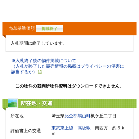
売却基準価額
入札期間は終了しています。
※入札終了後の物件掲載について
（入札が終了した競売情報の掲載はプライバシーの侵害に
該当するか）
この物件の裁判所物件資料はダウンロードできません。
所在地・交通
所在地
埼玉県
比企郡鳩山町
楓ケ丘二丁目
東武東上線
高坂駅
　南西方　約５ｋ
評価書上の交通
ｍ　