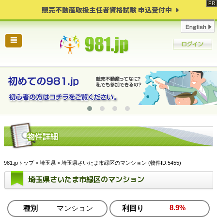
競売不動産取扱主任者資格試験 申込受付中
☰
981.jpトップ
>
埼玉県
> 埼玉県さいたま市緑区のマンション (物件ID:5455)
埼玉県さいたま市緑区のマンション
8.9%
種別
マンション
利回り