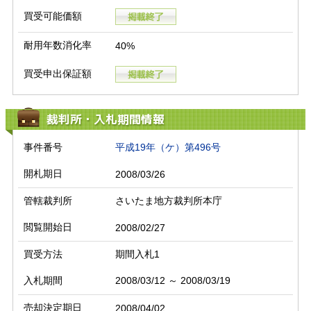
買受可能価額
耐用年数消化率
40%
買受申出保証額
裁判所・入札期間情報
事件番号
平成19年（ケ）第496号
開札期日
2008/03/26
管轄裁判所
さいたま地方裁判所本庁
閲覧開始日
2008/02/27
買受方法
期間入札1
入札期間
2008/03/12 ～ 2008/03/19
売却決定期日
2008/04/02