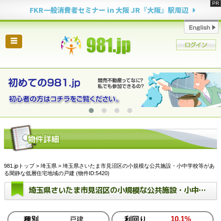
FKR一般消費者セミナー in 大阪 JR『大阪』駅周辺
☰
981.jpトップ
>
埼玉県
> 埼玉県さいたま市見沼区の小規模な公共施設・小中学校等があ
る閑静な低層住宅地域の戸建 (物件ID:5420)
埼玉県さいたま市見沼区の小規模な公共施設・小中学校等がある閑静な低層住宅地域の戸建
10.1%
種別
戸建
利回り