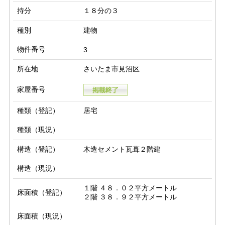
持分
１８分の３
種別
建物
物件番号
3
所在地
さいたま市見沼区
家屋番号
種類（登記）
居宅
種類（現況）
構造（登記）
木造セメント瓦葺２階建
構造（現況）
１階 ４８．０２平方メートル

床面積（登記）
２階 ３８．９２平方メートル
床面積（現況）