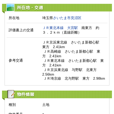
所在地・交通
所在地
埼玉県
さいたま市見沼区
ＪＲ東北本線
大宮駅
　南東方　約
評価書上の交通
３．２ｋｍ（直線距離）　
ＪＲ京浜東北線　さいたま新都心駅　
東方　2.41km

 ＪＲ高崎線　さいたま新都心駅　東
方　2.41km

参考交通
 ＪＲ東北本線　さいたま新都心駅　東
方　2.41km

 ＪＲ京浜東北線　与野駅　北東方　
2.56km

 ＪＲ埼京線　北与野駅　東方　2.98km
物件情報
種別
土地