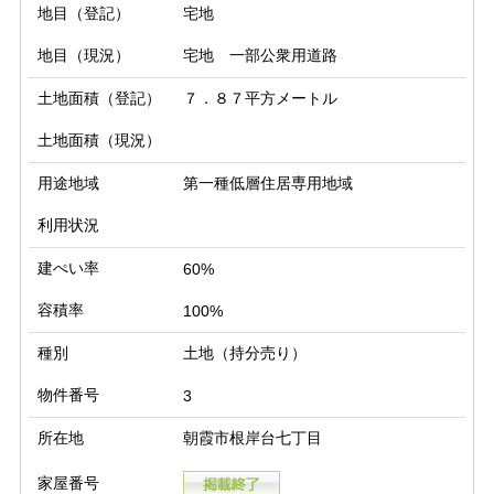
地目（登記）
宅地
地目（現況）
宅地 一部公衆用道路
土地面積（登記）
７．８７平方メートル
土地面積（現況）
用途地域
第一種低層住居専用地域
利用状況
建ぺい率
60%
容積率
100%
種別
土地（持分売り）
物件番号
3
所在地
朝霞市根岸台七丁目
家屋番号