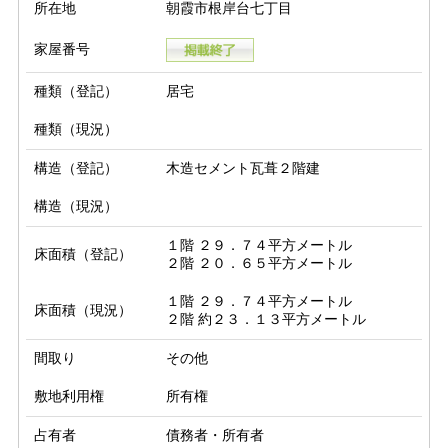
所在地
朝霞市根岸台七丁目
家屋番号
種類（登記）
居宅
種類（現況）
構造（登記）
木造セメント瓦葺２階建
構造（現況）
１階 ２９．７４平方メートル

床面積（登記）
２階 ２０．６５平方メートル
１階 ２９．７４平方メートル

床面積（現況）
２階 約２３．１３平方メートル
間取り
その他
敷地利用権
所有権
占有者
債務者・所有者