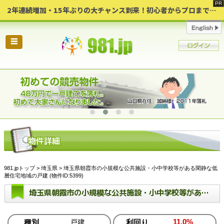
2年連続増加・15年ぶりの大チャンス到来！初心者からプロまで網羅する「競売不動産・超実践投資セミナー」♦神奈川県 横浜 in 神奈川
☰
981.jpトップ
>
埼玉県
> 埼玉県朝霞市の小規模な公共施設・小中学校等がある閑静な低
層住宅地域の戸建 (物件ID:5399)
埼玉県朝霞市の小規模な公共施設・小中学校等がある閑静な低層住宅地域の戸建
11.0%
種別
戸建
利回り