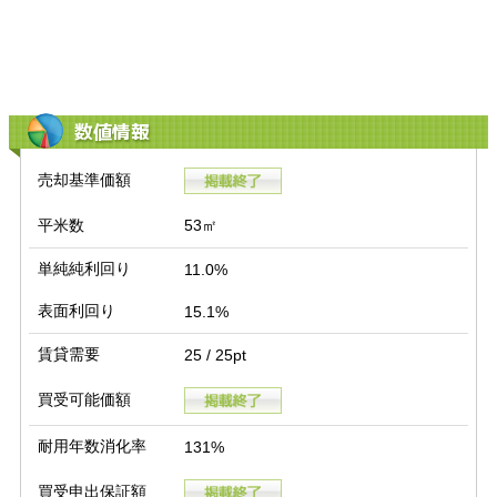
数値情報
売却基準価額
平米数
53㎡
単純純利回り
11.0%
表面利回り
15.1%
賃貸需要
25 / 25pt
買受可能価額
耐用年数消化率
131%
買受申出保証額