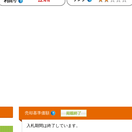
12.4%
利回り
売却基準価額
入札期間は終了しています。