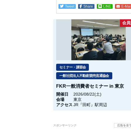
Tweet
Share
LINE
E-Mai
会員
セミナー・講習会
一般社団法人不動産競売流通協会
FKR一般消費者セミナー in 東京
開催日
2026/08/22(土)
会場
東京
アクセス
JR『田町』駅周辺
スポンサーリンク
広告を全