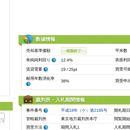
数値情報
売却基準価額
平米数
単純純利回り
表面利
12.4%
賃貸需要
買受可
19 / 25pt
耐用年数消化率
買受申
38%
裁判所・入札期間情報
事件番号
平成18年（ケ）第2185号
開札期
管轄裁判所
東京地方裁判所本庁
閲覧開
い下
買受方法
期間入札1
入札期