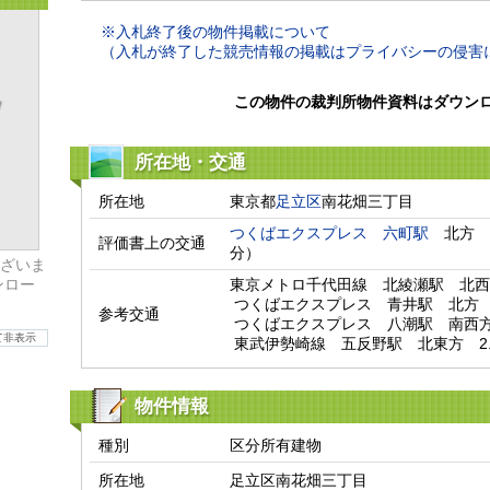
※入札終了後の物件掲載について
（入札が終了した競売情報の掲載はプライバシーの侵害
この物件の裁判所物件資料はダウン
所在地・交通
所在地
東京都
足立区
南花畑三丁目
つくばエクスプレス
六町駅
　北方　
評価書上の交通
分）　
ざいま
ンロー
東京メトロ千代田線　北綾瀬駅　北西方　
 つくばエクスプレス　青井駅　北方　1.98km

参考交通
 つくばエクスプレス　八潮駅　南西方　2.78km

て非表示
 東武伊勢崎線　五反野駅　北東方　2.
物件情報
種別
区分所有建物
所在地
足立区南花畑三丁目