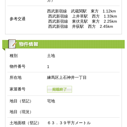
分）　
西武新宿線　武蔵関駅　東方　1.12km

 西武新宿線　上井草駅　西方　1.33km

参考交通
 西武新宿線　東伏見駅　東方　2.25km

 西武新宿線　井荻駅　西方　2.45km
物件情報
種別
土地
物件番号
1
所在地
練馬区上石神井一丁目
家屋番号
地目（登記）
宅地
地目（現況）
土地面積（登記）
６３．３９平方メートル