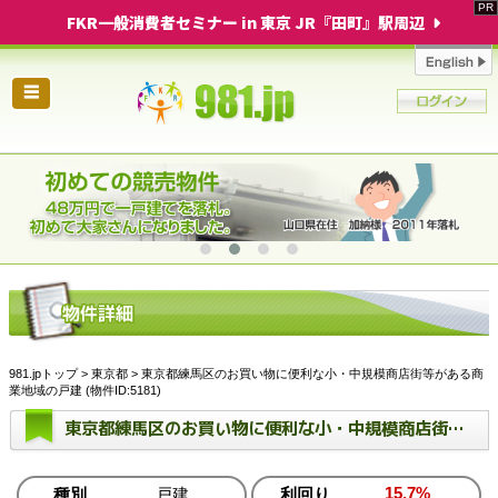
FKR一般消費者セミナー in 東京 JR『田町』駅周辺
☰
981.jpトップ
>
東京都
> 東京都練馬区のお買い物に便利な小・中規模商店街等がある商
業地域の戸建 (物件ID:5181)
東京都練馬区のお買い物に便利な小・中規模商店街等がある商業地域の戸建
15.7%
種別
戸建
利回り