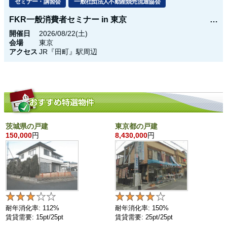
セミナー・講習会
一般社団法人不動産競売流通協会
FKR一般消費者セミナー in 東京
開催日
2026/08/22(土)
会場
東京
アクセス
JR『田町』駅周辺
茨城県の戸建
東京都の戸建
150,000
円
8,430,000
円
耐年消化率: 112%
耐年消化率: 150%
賃貸需要: 15pt/25pt
賃貸需要: 25pt/25pt