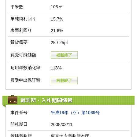
平米数
105㎡
単純純利回り
15.7%
表面利回り
21.6%
賃貸需要
25 / 25pt
買受可能価額
耐用年数消化率
118%
買受申出保証額
裁判所・入札期間情報
事件番号
平成19年（ケ）第1069号
開札期日
2008/03/11
管轄裁判所
東京地方裁判所本庁