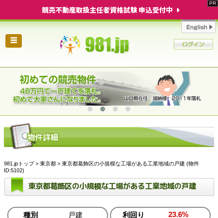
競売不動産取扱主任者資格試験 申込受付中
☰
981.jpトップ
>
東京都
> 東京都葛飾区の小規模な工場がある工業地域の戸建 (物件
ID:5102)
東京都葛飾区の小規模な工場がある工業地域の戸建
23.6%
種別
戸建
利回り