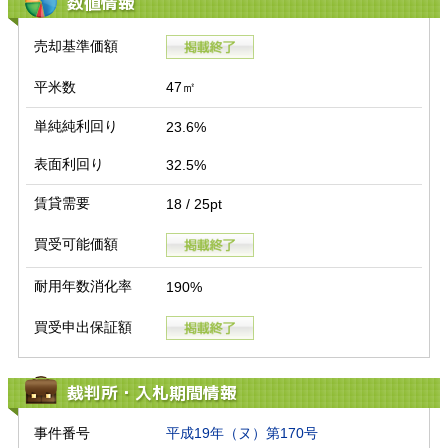
数値情報
売却基準価額
平米数
47㎡
単純純利回り
23.6%
表面利回り
32.5%
賃貸需要
18 / 25pt
買受可能価額
耐用年数消化率
190%
買受申出保証額
裁判所・入札期間情報
事件番号
平成19年（ヌ）第170号