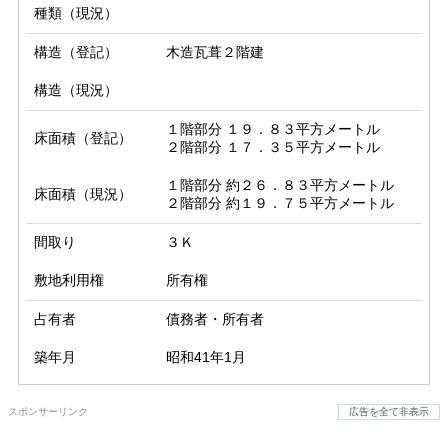
種類（現況）
構造（登記）
木造瓦葺２階建
構造（現況）
１階部分 １９．８３平方メートル

床面積（登記）
２階部分 １７．３５平方メートル
１階部分 約２６．８３平方メートル

床面積（現況）
２階部分 約１９．７５平方メートル
間取り
３Ｋ
敷地利用権
所有権
占有者
債務者・所有者
築年月
昭和41年1月
スポンサーリンク
広告を全て非表示