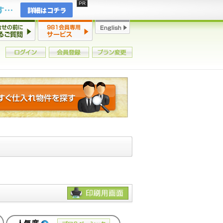
2年連続増加・15年ぶりの大チャンス到来！初心者からプロまで網羅する「競売不動産・超実践投資セミナー」♦神奈川県 横浜 in 神奈川
詳細はコチラ