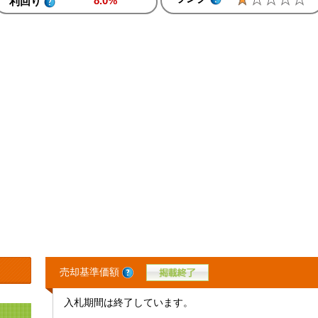
8.0%
利回り
売却基準価額
入札期間は終了しています。