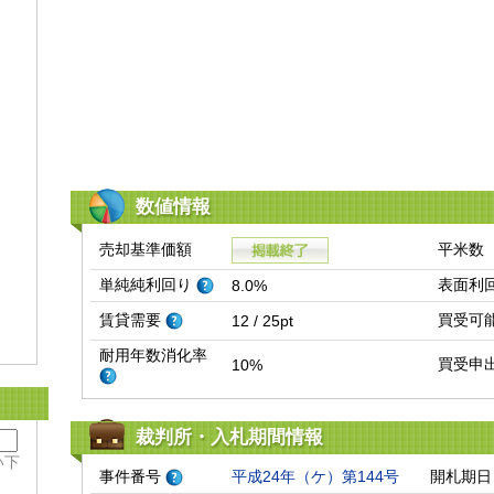
数値情報
売却基準価額
平米数
単純純利回り
表面利
8.0%
賃貸需要
買受可
12 / 25pt
耐用年数消化率
買受申
10%
裁判所・入札期間情報
い下
事件番号
平成24年（ケ）第144号
開札期日