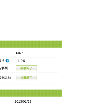
60㎡
回り
11.0%
能価額
出保証額
2013/01/25