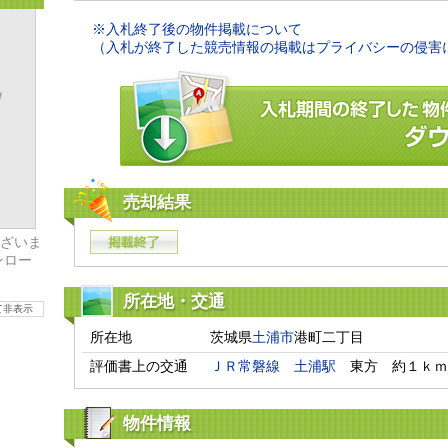
※入札終了後の物件掲載について
（入札が終了した競売情報の掲載はプライバシーの侵害
売却結果
ざいま
ンロー
所在地・交通
て非表示
所在地
茨城県
土浦市
港町二丁目
評価書上の交通
ＪＲ常磐線
土浦駅
　東方　約１ｋｍ
物件情報