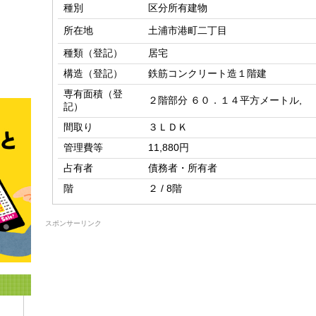
種別
区分所有建物
所在地
土浦市港町二丁目
種類（登記）
居宅
構造（登記）
鉄筋コンクリート造１階建
専有面積（登
２階部分 ６０．１４平方メートル,
記）
間取り
３ＬＤＫ
管理費等
11,880円
占有者
債務者・所有者
階
２ / 8階
スポンサーリンク