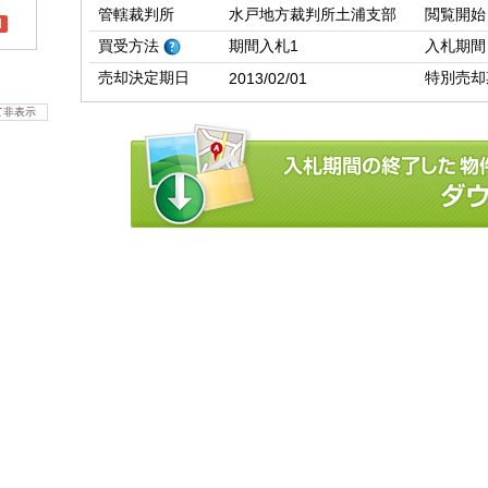
管轄裁判所
水戸地方裁判所土浦支部
閲覧開始
l
買受方法
期間入札1
入札期間
売却決定期日
特別売却
2013/02/01
て非表示