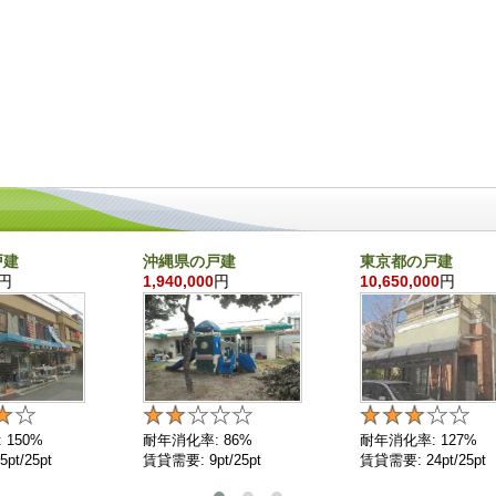
戸建
沖縄県の戸建
東京都の戸建
円
1,940,000
円
10,650,000
円
 150%
耐年消化率: 86%
耐年消化率: 127%
pt/25pt
賃貸需要: 9pt/25pt
賃貸需要: 24pt/25pt