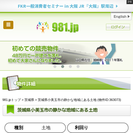
FKR一般消費者セミナー in 大阪 JR『大阪』駅周辺
☰
981.jpトップ
>
茨城県
> 茨城県小美玉市の静かな地域にある土地 (物件ID:363073)
茨城県小美玉市の静かな地域にある土地
種別
土地
利回り