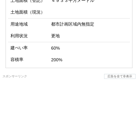
土地面積（登記）
４９３３平方メートル
土地面積（現況）
用途地域
都市計画区域内無指定
利用状況
更地
建ぺい率
60%
容積率
200%
スポンサーリンク
広告を全て非表示