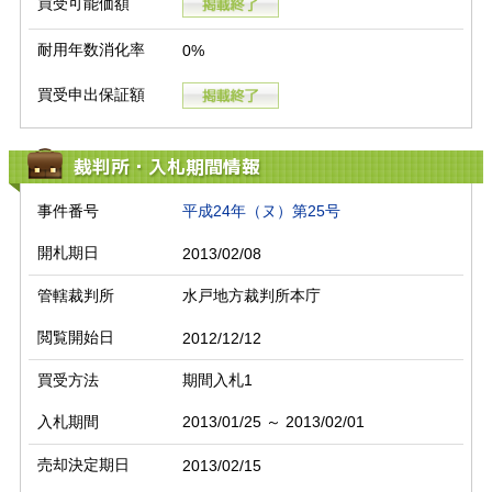
買受可能価額
耐用年数消化率
0%
買受申出保証額
裁判所・入札期間情報
事件番号
平成24年（ヌ）第25号
開札期日
2013/02/08
管轄裁判所
水戸地方裁判所本庁
閲覧開始日
2012/12/12
買受方法
期間入札1
入札期間
2013/01/25 ～ 2013/02/01
売却決定期日
2013/02/15