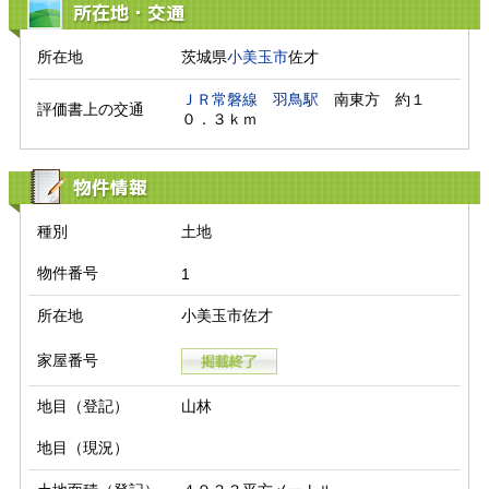
所在地・交通
所在地
茨城県
小美玉市
佐才
ＪＲ常磐線
羽鳥駅
　南東方　約１
評価書上の交通
０．３ｋｍ　
物件情報
種別
土地
物件番号
1
所在地
小美玉市佐才
家屋番号
地目（登記）
山林
地目（現況）