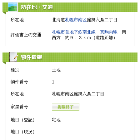
所在地・交通
所在地
北海道
札幌市南区
簾舞六条二丁目
札幌市営地下鉄南北線
真駒内駅
　南
評価書上の交通
西方　約９．３ｋｍ（道路距離）　
物件情報
種別
土地
物件番号
1
所在地
札幌市南区簾舞六条二丁目
家屋番号
地目（登記）
宅地
地目（現況）