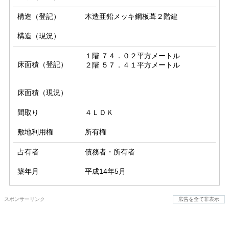
構造（登記）
木造亜鉛メッキ鋼板葺２階建
構造（現況）
１階 ７４．０２平方メートル

床面積（登記）
床面積（現況）
間取り
４ＬＤＫ
敷地利用権
所有権
占有者
債務者・所有者
築年月
平成14年5月
スポンサーリンク
広告を全て非表示