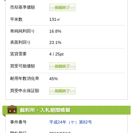
売却基準価額
平米数
131㎡
単純純利回り
16.8%
表面利回り
23.1%
賃貸需要
4 / 25pt
買受可能価額
耐用年数消化率
45%
買受申出保証額
裁判所・入札期間情報
事件番号
平成24年（ケ）第82号